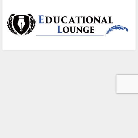
©中学受験のアトリエ――中学受験の「いま」を知る All Rights Reserved.