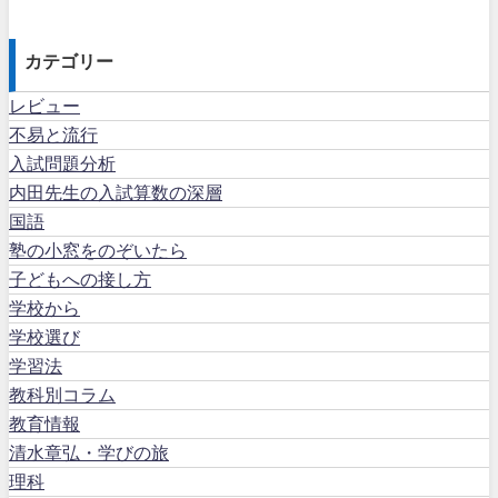
カテゴリー
レビュー
不易と流行
入試問題分析
内田先生の入試算数の深層
国語
塾の小窓をのぞいたら
子どもへの接し方
学校から
学校選び
学習法
教科別コラム
教育情報
清水章弘・学びの旅
理科