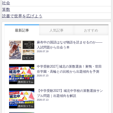
社会
算数
読書で世界を広げよう
最新記事
人気記事
おすすめ
麻布中の国語はなぜ物語を読ませるのか――
入試問題から出会う本
2026.07.19
レビュー
中学受験2027│城北の算数選抜！巣鴨・世田
谷学園・高輪との比較から出題傾向を予測
2026.07.15
教科別コラム
【中学受験2027】城北中学校の算数選抜サン
プル問題｜出題傾向を解説
2026.07.13
教科別コラム