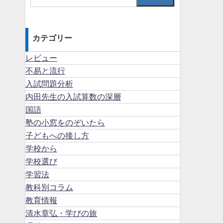
カテゴリー
レビュー
不易と流行
入試問題分析
内田先生の入試算数の深層
国語
塾の小窓をのぞいたら
子どもへの接し方
学校から
学校選び
学習法
教科別コラム
教育情報
清水章弘・学びの旅