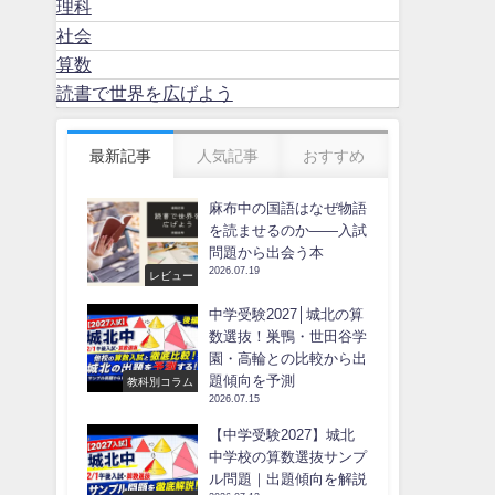
理科
社会
算数
読書で世界を広げよう
最新記事
人気記事
おすすめ
麻布中の国語はなぜ物語
を読ませるのか――入試
問題から出会う本
2026.07.19
レビュー
中学受験2027│城北の算
数選抜！巣鴨・世田谷学
園・高輪との比較から出
題傾向を予測
教科別コラム
2026.07.15
【中学受験2027】城北
中学校の算数選抜サンプ
ル問題｜出題傾向を解説