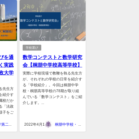
学校選び
びを通
数学コンテストと数学研究
く実践
会【桐朋中学校高等学校】
政大学
実際に学校現場で教鞭を執る先生方
が、それぞれの学校の日常を紹介す
る「学校紹介」。今回は桐朋中学
る先生方
校・桐朋高等学校の78期が取り組
を紹介す
んでいる「数学コンテスト」をご紹
属校だか
介します。...
る「法政
様子をご
法政大学第二中・高等学校
2022年4月1日
桐朋中学校・ 桐朋高等学校