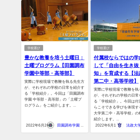
学校選び
学校選び
豊かな教養を培う土曜日：
付属校ならではの学
土曜プログラム【田園調布
して「自由を生き抜
学園中等部・高等部】
知」を育成する【法
第二中・高等学校】
実際に学校現場で教鞭を執る先生方
が、それぞれの学校の日常を紹介す
実際に学校現場で教鞭を執
る「学校紹介」。今回は「田園調布
が、それぞれの学校の日常
学園 中等部・高等部」の「土曜プ
る「学校紹介」。今回は付
ログラム」をご紹介します。...
らこそできる学びを体現す
大学第二中・高等学校」の
紹介します。...
2022年6月24日
田園調布学園 中等部・高等部
2022年6月1日