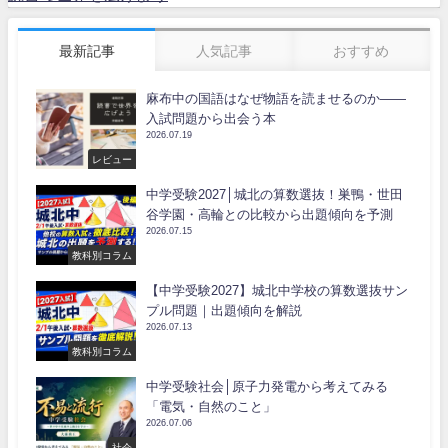
最新記事
人気記事
おすすめ
麻布中の国語はなぜ物語を読ませるのか――
入試問題から出会う本
2026.07.19
レビュー
中学受験2027│城北の算数選抜！巣鴨・世田
谷学園・高輪との比較から出題傾向を予測
2026.07.15
教科別コラム
【中学受験2027】城北中学校の算数選抜サン
プル問題｜出題傾向を解説
2026.07.13
教科別コラム
中学受験社会│原子力発電から考えてみる
「電気・自然のこと」
2026.07.06
社会