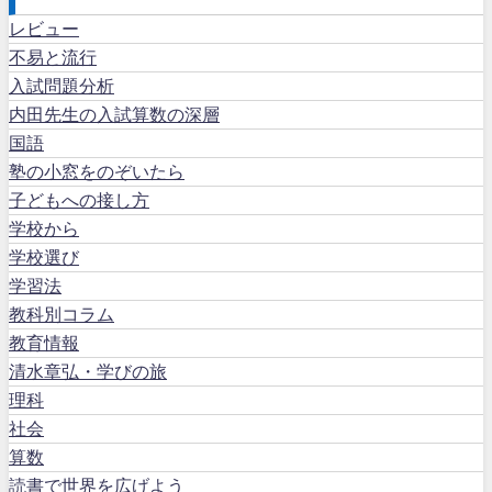
レビュー
不易と流行
入試問題分析
内田先生の入試算数の深層
国語
塾の小窓をのぞいたら
子どもへの接し方
学校から
学校選び
学習法
教科別コラム
教育情報
清水章弘・学びの旅
理科
社会
算数
読書で世界を広げよう