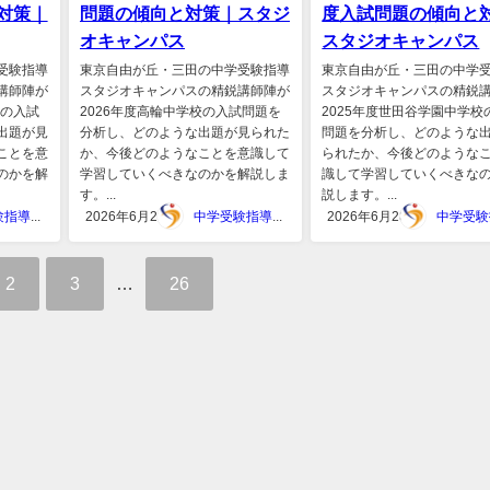
対策｜
問題の傾向と対策｜スタジ
度入試問題の傾向と
オキャンパス
スタジオキャンパス
受験指導
東京自由が丘・三田の中学受験指導
東京自由が丘・三田の中学
講師陣が
スタジオキャンパスの精鋭講師陣が
スタジオキャンパスの精鋭
校の入試
2026年度高輪中学校の入試問題を
2025年度世田谷学園中学校
出題が見
分析し、どのような出題が見られた
問題を分析し、どのような
ことを意
か、今後どのようなことを意識して
られたか、今後どのような
のかを解
学習していくべきなのかを解説しま
識して学習していくべきな
す。...
説します。...
中学受験指導スタジオキャンパス
2026年6月29日
中学受験指導スタジオキャンパス
2026年6月28日
2
3
…
26