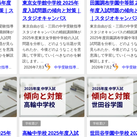
5年度
東京女学館中学校 2025年
田園調布学園中等部 2
策｜ス
度入試問題の傾向と対策｜
年度入試問題の傾向
スタジオキャンパス
｜スタジオキャンパ
受験指導
東京自由が丘・三田の中学受験指導
東京自由が丘・三田の中学
講師陣が
スタジオキャンパスの精鋭講師陣が
スタジオキャンパスの精鋭
の入試問
2025年度東京女学館中学校の入試
2025年度田園調布学園中等
題が見ら
問題を分析し、どのような出題が見
試問題を分析し、どのよう
とを意識
られたか、今後どのようなことを意
見られたか、今後どのよう
かを解説
識して学習していくべきなのかを解
意識して学習していくべき
説します。...
解説します。...
中学受験指導スタジオキャンパス
2026年7月3日
中学受験指導スタジオキャンパス
2026年7月2日
学校選び
学校選び
25年
高輪中学校 2025年度入試
世田谷学園中学校 20