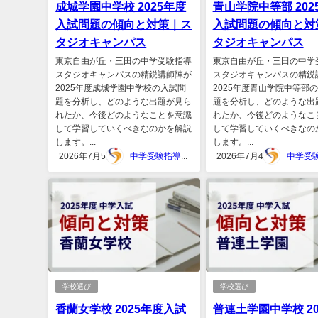
成城学園中学校 2025年度
青山学院中等部 202
入試問題の傾向と対策｜ス
入試問題の傾向と対
タジオキャンパス
タジオキャンパス
東京自由が丘・三田の中学受験指導
東京自由が丘・三田の中学
スタジオキャンパスの精鋭講師陣が
スタジオキャンパスの精鋭
2025年度成城学園中学校の入試問
2025年度青山学院中等部
題を分析し、どのような出題が見ら
題を分析し、どのような出
れたか、今後どのようなことを意識
れたか、今後どのようなこ
して学習していくべきなのかを解説
して学習していくべきなの
します。...
します。...
2026年7月5日
中学受験指導スタジオキャンパス
2026年7月4日
学校選び
学校選び
香蘭女学校 2025年度入試
普連土学園中学校 20