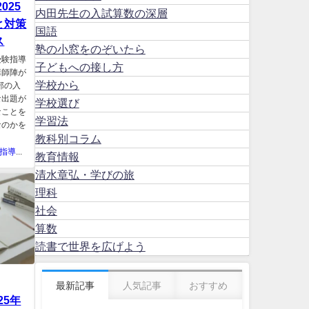
025
内田先生の入試算数の深層
と対策
国語
ス
塾の小窓をのぞいたら
受験指導
子どもへの接し方
講師陣が
学校から
部の入
な出題が
学校選び
なことを
学習法
なのかを
教科別コラム
中学受験指導スタジオキャンパス
教育情報
清水章弘・学びの旅
理科
社会
算数
読書で世界を広げよう
最新記事
人気記事
おすすめ
25年