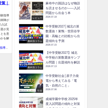
対策｜
麻布中の国語はなぜ物語
を読ませるのか――入試
問題から出会う本
受験指導
2026.07.19
レビュー
講師陣が
の入試
中学受験2027│城北の算
出題が見
数選抜！巣鴨・世田谷学
ことを意
園・高輪との比較から出
のかを解
題傾向を予測
教科別コラム
2026.07.15
中学受験指導スタジオキャンパス
【中学受験2027】城北
中学校の算数選抜サンプ
ル問題｜出題傾向を解説
2026.07.13
教科別コラム
中学受験社会│原子力発
電から考えてみる「電
気・自然のこと」
2026.07.06
社会
成城学園中学校 2025年
度入試問題の傾向と対策