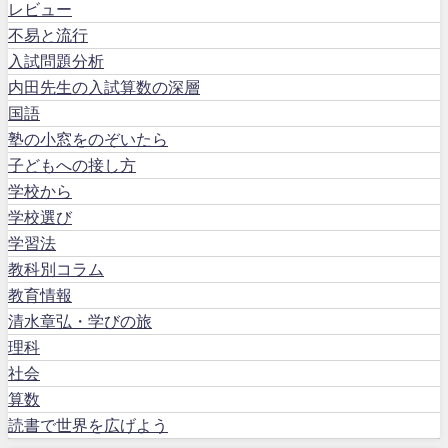
レビュー
不易と流行
入試問題分析
内田先生の入試算数の深層
国語
塾の小窓をのぞいたら
子どもへの接し方
学校から
学校選び
学習法
教科別コラム
教育情報
清水章弘・学びの旅
理科
社会
算数
読書で世界を広げよう