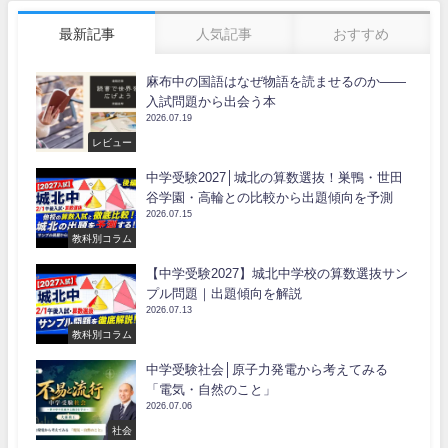
最新記事
人気記事
おすすめ
麻布中の国語はなぜ物語を読ませるのか――
入試問題から出会う本
2026.07.19
レビュー
中学受験2027│城北の算数選抜！巣鴨・世田
谷学園・高輪との比較から出題傾向を予測
2026.07.15
教科別コラム
【中学受験2027】城北中学校の算数選抜サン
プル問題｜出題傾向を解説
2026.07.13
教科別コラム
中学受験社会│原子力発電から考えてみる
「電気・自然のこと」
2026.07.06
社会