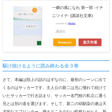
一瞬の風になれ 第一部 -イチ
ニツイテ- (講談社文庫)
created by
Rinker
講談社
Amazon
楽天市場
駆け抜けるように読み終わる全３巻
さて、本編は陸上の話のはずなのに、最初のシーンに出て
くるのはサッカーです。主人公の新二は兄に憧れて続けて
いたサッカーで行き詰まり、サッカー名門校の私立に通う
兄とは別の道を選びます。そして、新二の幼馴染の連は天
才的なスプリンター。掴みどころのない性格ながらも、新