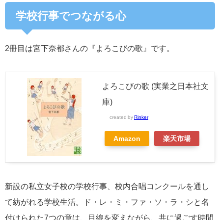
学校行事でつながる心
2冊目は宮下奈都さんの『よろこびの歌』です。
よろこびの歌 (実業之日本社文
庫)
created by
Rinker
Amazon
楽天市場
新設の私立女子校の学校行事、校内合唱コンクールを通し
て紡がれる学校生活。ド・レ・ミ・ファ・ソ・ラ・シと名
付けられた7つの章は、目線を変えながら、共に過ごす時間