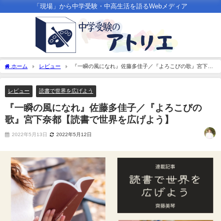
「現場」から中学受験・中高生活を語るWebメディア
ホーム
レビュー
『一瞬の風になれ』佐藤多佳子／『よろこびの歌』宮下奈
都【読書で世界を広げよう】
レビュー
読書で世界を広げよう
『一瞬の風になれ』佐藤多佳子／『よろこびの
歌』宮下奈都【読書で世界を広げよう】
2022年5月13日
2022年5月12日