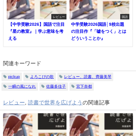
レビュー
国語
【中学受験2026】国語で注目
中学受験2026国語│9校出題
『星の教室』｜学ぶ意味を考
の注目作『「嘘をつく」とは
える
どういうことか』
関連キーワード
pickup
よろこびの歌
レビュー、読書、齊藤美琴
一瞬の風になれ
佐藤多佳子
宮下奈都
レビュー
,
読書で世界を広げよう
の関連記事