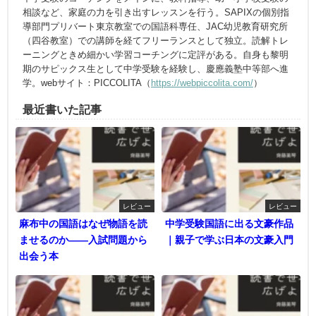
相談など、家庭の力を引き出すレッスンを行う。SAPIXの個別指
導部門プリバート東京教室での国語科専任、JAC幼児教育研究所
（四谷教室）での講師を経てフリーランスとして独立。読解トレ
ーニングときめ細かい学習コーチングに定評がある。自身も黎明
期のサピックス生として中学受験を経験し、慶應義塾中等部へ進
学。webサイト：PICCOLITA（
https://webpiccolita.com/
）
最近書いた記事
レビュー
レビュー
麻布中の国語はなぜ物語を読
中学受験国語に出る文豪作品
ませるのか――入試問題から
｜親子で学ぶ日本の文豪入門
出会う本