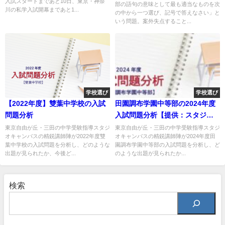
入試スタートまであと10日、東京・神奈
部の語句の意味として最も適当なものを次
川の私学入試開幕まであと1...
の中から一つ選び、記号で答えなさい」と
いう問題。案外失点すること...
学校選び
学校選び
【2022年度】雙葉中学校の入試
田園調布学園中等部の2024年度
問題分析
入試問題分析【提供：スタジオ
キャンパス】
東京自由が丘・三田の中学受験指導スタジ
東京自由が丘・三田の中学受験指導スタジ
オキャンパスの精鋭講師陣が2022年度雙
オキャンパスの精鋭講師陣が2024年度田
葉中学校の入試問題を分析し、どのような
園調布学園中等部の入試問題を分析し、ど
出題が見られたか、今後ど...
のような出題が見られたか...
検索