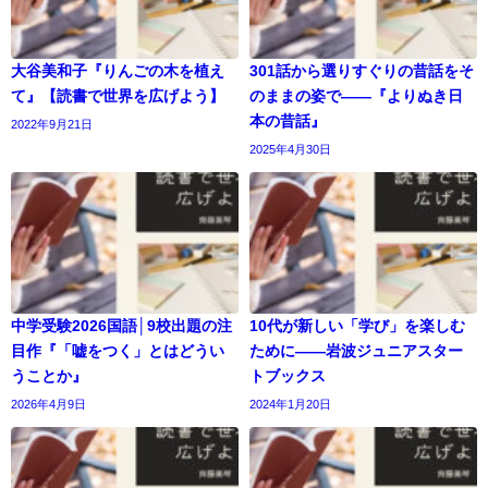
大谷美和子『りんごの木を植え
301話から選りすぐりの昔話をそ
て』【読書で世界を広げよう】
のままの姿で――『よりぬき日
本の昔話』
2022年9月21日
2025年4月30日
中学受験2026国語│9校出題の注
10代が新しい「学び」を楽しむ
目作『「嘘をつく」とはどうい
ために――岩波ジュニアスター
うことか』
トブックス
2026年4月9日
2024年1月20日