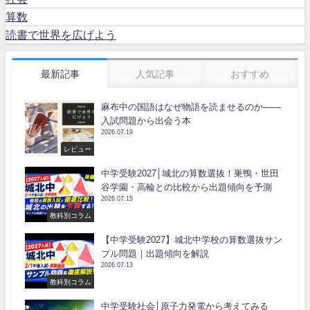
算数
読書で世界を広げよう
最新記事
人気記事
おすすめ
麻布中の国語はなぜ物語を読ませるのか――
入試問題から出会う本
2026.07.19
レビュー
中学受験2027│城北の算数選抜！巣鴨・世田
谷学園・高輪との比較から出題傾向を予測
2026.07.15
教科別コラム
【中学受験2027】城北中学校の算数選抜サン
プル問題｜出題傾向を解説
2026.07.13
教科別コラム
中学受験社会│原子力発電から考えてみる