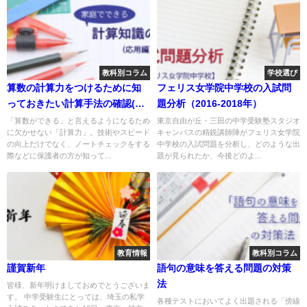
教科別コラム
学校選び
算数の計算力をつけるために知
フェリス女学院中学校の入試問
っておきたい計算手法の確認(応
題分析（2016-2018年）
用編)
「算数ができる」と言えるようになるため
東京自由が丘・三田の中学受験塾スタジオ
に欠かせない「計算力」。技術やスピード
キャンパスの精鋭講師陣がフェリス女学院
の向上だけでなく、ノートチェックをする
中学校の入試問題を分析し、どのような出
際などに保護者の方が知って...
題が見られたか、今後どのよ...
教育情報
教科別コラム
謹賀新年
語句の意味を答える問題の対策
法
皆様、新年明けましておめでとうございま
す。 中学受験生にとっては、埼玉の私学
各種テストにおいてよく出題される「傍線