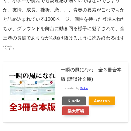
く、小学生が読んでも親近感が湧くのではないでしょう
か。友情、成長、挫折、恋、、、青春の要素がこれでもか
と詰め込まれている1000ページ。個性を持った登場人物た
ちが、グラウンドを舞台に動き回る様子に魅了されて、全
三巻の長編でありながら駆け抜けるように読み終わるはず
です。
一瞬の風になれ 全３冊合本
版 (講談社文庫)
created by
Rinker
Kindle
Amazon
楽天市場