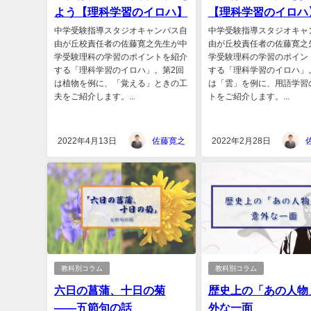
よう【理科学習のイロハ】
【理科学習のイロハ
中学受験指導スタジオキャンパス自
中学受験指導スタジオキャ
由が丘校責任者の佐藤寛之先生が中
由が丘校責任者の佐藤寛之
学受験理科の学習のポイントを紹介
学受験理科の学習のポイン
する「理科学習のイロハ」。第2回
する「理科学習のイロハ」
は植物を例に、「覚える」ときの工
は「雲」を例に、用語学習
夫をご紹介します。...
トをご紹介します。...
2022年4月13日
佐藤寛之
2022年2月28日
教科別コラム
教科別コラム
六日の菖蒲、十日の菊
歴史上の「あの人物
――五節句の話
外な一面