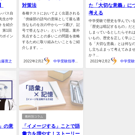
】
対策法
た「大切な意義」に
考える
ンパス自
各種テストにおいてよく出題される
先生が中
「傍線部の語句の意味として最も適
中学受験で歴史を学んでい
トを紹介
当なものを次の中から一つ選び、記
「歴史は暗記するもの」だ
。第1回
号で答えなさい」という問題。案外
しまっているとしたらそれ
のポイン
失点することの多いこの問題を攻略
いもの。歴史を正しく学ぶ
するために取り組みたいことをご紹
る「大切な意義」とは何な
介します。...
し立ち止まって考えてみま
か？...
佐藤寛之
2022年2月26日
中学受験指導スタジオキャンパス
2022年2月25日
教科別コラム
」の意
「イメージする」ことで語
彙力を増やす！ストーリー