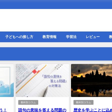
子どもへの接し方
教育情報
学習法
レビュー
教科別コラム
教科別コラム
う！
語句の意味を答える問題の
歴史を学ぶことに込