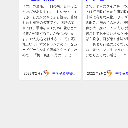
「六日の菖蒲、十日の菊」というこ
さて、早々にクイズを一つ
とわざがあります。「むいかのしょ
トは江戸時代末から明治時
うぶ、とおかのきく」と読み、菖蒲
非常に有名な人物。 クイズ
も菊も植物の名前です。 国語の文
酒飲み、居合術の達人、神
章では、季節を表すために花などの
信が大っ嫌い、下宿先では
植物が登場することが多々ありま
過ごしてお手伝いさんを困
す。 わたしなどは小さいころに花
ほら吹き、口が悪く嫌味が
札という日本のトランプのようなカ
……あまり行儀のよくない
ードゲームをよく親戚とやっていた
ね。 誰のことでしょうか。
ので、 「梅、ああ 2 月の！」と...
はなりたくない感じ……？ 答.
2022年2月25日
中学受験指導スタジオキャンパス
2022年2月25日