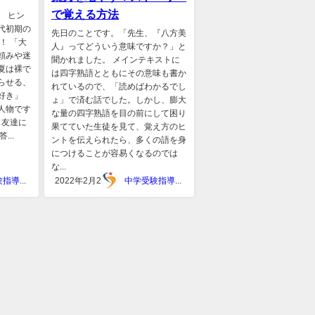
で覚える方法
。 ヒン
代初期の
先日のことです。「先生、『八方美
！ 「大
人』ってどういう意味ですか？」と
頼みや迷
聞かれました。 メインテキストに
夏は裸で
は四字熟語とともにその意味も書か
らせる、
れているので、「読めばわかるでし
好き」
ょ」で済む話でした。しかし、膨大
人物です
な量の四字熟語を目の前にして困り
 友達に
果てていた生徒を見て、覚え方のヒ
..
ントを伝えられたら、多くの語を身
につけることが容易くなるのでは
な...
中学受験指導スタジオキャンパス
2022年2月25日
中学受験指導スタジオキャンパス