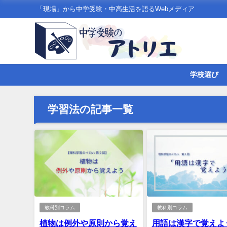
「現場」から中学受験・中高生活を語るWebメディア
学校選び
学習法の記事一覧
教科別コラム
教科別コラム
植物は例外や原則から覚え
用語は漢字で覚えよ