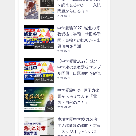
を読ませるのか――入試
問題から出会う本
2026.07.19
レビュー
中学受験2027│城北の算
数選抜！巣鴨・世田谷学
園・高輪との比較から出
題傾向を予測
教科別コラム
2026.07.15
【中学受験2027】城北
中学校の算数選抜サンプ
ル問題｜出題傾向を解説
2026.07.13
教科別コラム
中学受験社会│原子力発
電から考えてみる「電
気・自然のこと」
2026.07.06
社会
成城学園中学校 2025年
度入試問題の傾向と対策
｜スタジオキャンパス