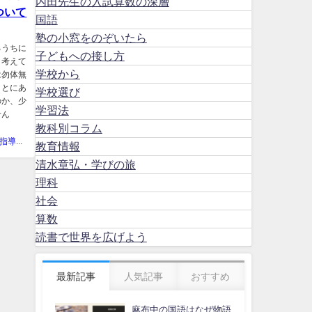
内田先生の入試算数の深層
ついて
国語
塾の小窓をのぞいたら
るうちに
子どもへの接し方
と考えて
学校から
は勿体無
ことにあ
学校選び
のか、少
学習法
せん
教科別コラム
中学受験指導スタジオキャンパス
教育情報
清水章弘・学びの旅
理科
社会
算数
読書で世界を広げよう
最新記事
人気記事
おすすめ
麻布中の国語はなぜ物語