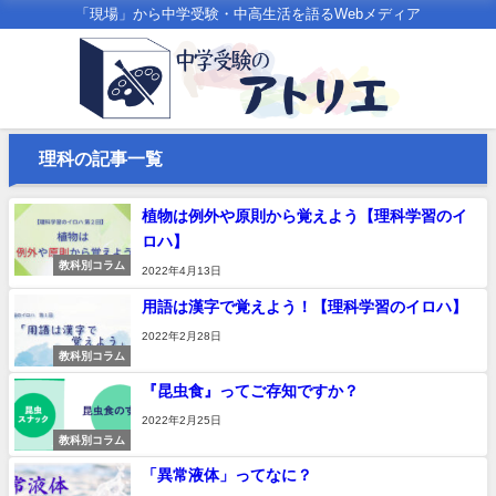
「現場」から中学受験・中高生活を語るWebメディア
理科の記事一覧
植物は例外や原則から覚えよう【理科学習のイ
ロハ】
教科別コラム
2022年4月13日
用語は漢字で覚えよう！【理科学習のイロハ】
2022年2月28日
教科別コラム
『昆虫食』ってご存知ですか？
2022年2月25日
教科別コラム
「異常液体」ってなに？