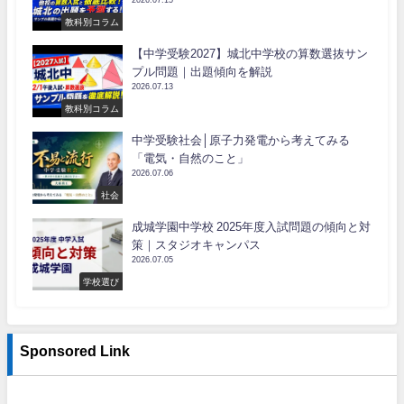
2026.07.15
教科別コラム
【中学受験2027】城北中学校の算数選抜サン
プル問題｜出題傾向を解説
2026.07.13
教科別コラム
中学受験社会│原子力発電から考えてみる
「電気・自然のこと」
2026.07.06
社会
成城学園中学校 2025年度入試問題の傾向と対
策｜スタジオキャンパス
2026.07.05
学校選び
Sponsored Link