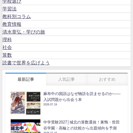
学校選び
学習法
教科別コラム
教育情報
清水章弘・学びの旅
理科
社会
算数
読書で世界を広げよう
最新記事
人気記事
おすすめ
麻布中の国語はなぜ物語を読ませるのか――
入試問題から出会う本
2026.07.19
レビュー
中学受験2027│城北の算数選抜！巣鴨・世田
谷学園・高輪との比較から出題傾向を予測