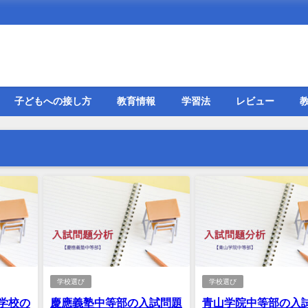
子どもへの接し方
教育情報
学習法
レビュー
学校選び
学校選び
学校の
慶應義塾中等部の入試問題
青山学院中等部の入