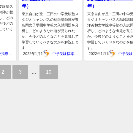
年）
年）
受験塾ス
師陣が雙
東京自由が丘・三田の中学受験塾ス
東京自由が丘・三田の中学
し、どの
タジオキャンパスの精鋭講師陣が豊
タジオキャンパスの精鋭講
今後どの
島岡女子学園中学校の入試問題を分
洋英和女学院中等部の入試
していく
析し、どのような出題が見られた
析し、どのような出題が見
.
か、今後どのようなことを意識して
か、今後どのようなことを
学習していくべきなのかを解説しま
学習していくべきなのかを
す。...
す。...
中学受験指導スタジオキャンパス
2022年1月15日
中学受験指導スタジオキャンパス
2022年1月15日
2
3
…
10