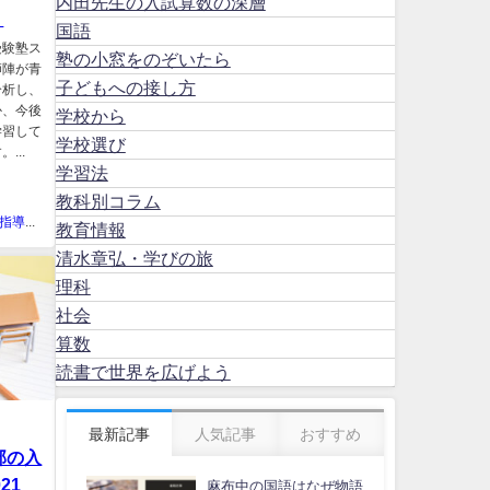
内田先生の入試算数の深層
）
国語
受験塾ス
塾の小窓をのぞいたら
師陣が青
子どもへの接し方
分析し、
か、今後
学校から
学習して
学校選び
...
学習法
教科別コラム
中学受験指導スタジオキャンパス
教育情報
清水章弘・学びの旅
理科
社会
算数
読書で世界を広げよう
最新記事
人気記事
おすすめ
部の入
21
麻布中の国語はなぜ物語