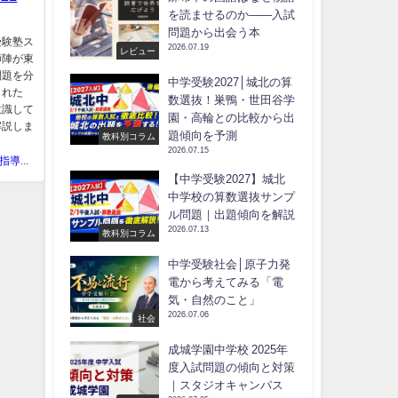
を読ませるのか――入試
問題から出会う本
受験塾ス
2026.07.19
レビュー
師陣が東
問題を分
中学受験2027│城北の算
られた
数選抜！巣鴨・世田谷学
意識して
園・高輪との比較から出
解説しま
題傾向を予測
教科別コラム
2026.07.15
中学受験指導スタジオキャンパス
【中学受験2027】城北
中学校の算数選抜サンプ
ル問題｜出題傾向を解説
2026.07.13
教科別コラム
中学受験社会│原子力発
電から考えてみる「電
気・自然のこと」
2026.07.06
社会
成城学園中学校 2025年
度入試問題の傾向と対策
｜スタジオキャンパス