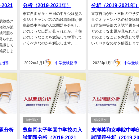
2021
分析（2019-2021年）
分析（2019-2021年
東京自由が丘・三田の中学受験塾ス
東京自由が丘・三田の中学
タジオキャンパスの精鋭講師陣が慶
タジオキャンパスの精鋭講
受験塾ス
應義塾中等部の入試問題を分析し、
山学院中等部の入試問題を
師陣が渋
どのような出題が見られたか、今後
どのような出題が見られた
試問題を
どのようなことを意識して学習して
どのようなことを意識して
見られた
いくべきなのかを解説します。...
いくべきなのかを解説します。
意識して
解説しま
中学受験指導スタジオキャンパス
2022年1月15日
中学受験指導スタジオキャンパス
2022年1月15日
学校選び
学校選び
題分析
豊島岡女子学園中学校の入
東洋英和女学院中学
試問題分析（2019-2021
試問題分析（2019-20