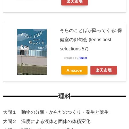
楽天市場
そらのことばが降ってくる: 保
健室の俳句会 (teens’best
selections 57)
created by
Rinker
Amazon
楽天市場
理科
大問１ 動物の分類・からだのつくり・発生と誕生
大問２ 温度による液体と固体の体積変化