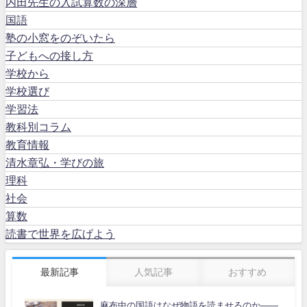
内田先生の入試算数の深層
国語
塾の小窓をのぞいたら
子どもへの接し方
学校から
学校選び
学習法
教科別コラム
教育情報
清水章弘・学びの旅
理科
社会
算数
読書で世界を広げよう
最新記事
人気記事
おすすめ
麻布中の国語はなぜ物語を読ませるのか――