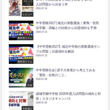
入試問題から出会う本
2026.07.19
レビュー
中学受験2027│城北の算数選抜！巣鴨・世田
谷学園・高輪との比較から出題傾向を予測
2026.07.15
教科別コラム
【中学受験2027】城北中学校の算数選抜サン
プル問題｜出題傾向を解説
2026.07.13
教科別コラム
中学受験社会│原子力発電から考えてみる
「電気・自然のこと」
2026.07.06
社会
成城学園中学校 2025年度入試問題の傾向と対
策｜スタジオキャンパス
2026.07.05
学校選び