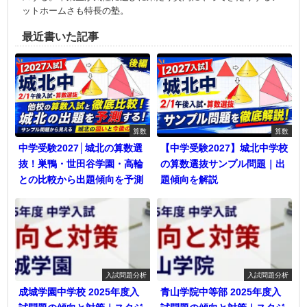
ットホームさも特長の塾。
最近書いた記事
算数
算数
中学受験2027│城北の算数選
【中学受験2027】城北中学校
抜！巣鴨・世田谷学園・高輪
の算数選抜サンプル問題｜出
との比較から出題傾向を予測
題傾向を解説
入試問題分析
入試問題分析
成城学園中学校 2025年度入
青山学院中等部 2025年度入