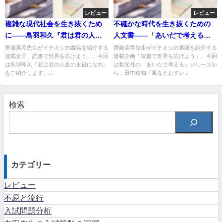
レビュー
レビュー
複雑な現代社会を生き抜くため
不確かな時代を生き抜くための
に――鳥羽和久『君は君の人生
人文書――「あいだで考える」
の主役になれ』
シリーズ
齊藤美琴先生がイチオシの書籍を紹介する
齊藤美琴先生がイチオシの書籍を紹介する
連載企画「読書で世界を広げよう」。今回
連載企画「読書で世界を広げよう」。今回
は鳥羽和久『君は君の人生の主役になれ』
は創元社の「あいだで考える」シリーズか
をご紹介します。...
ら、田中真知『風をとおすレ...
検索
カテゴリー
レビュー
不易と流行
入試問題分析