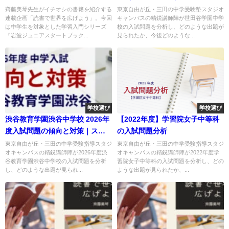
トブックス
齊藤美琴先生がイチオシの書籍を紹介する
東京自由が丘・三田の中学受験塾スタジオ
連載企画「読書で世界を広げよう」。今回
キャンパスの精鋭講師陣が世田谷学園中学
は中学生を対象とした学習入門シリーズ
校の入試問題を分析し、どのような出題が
『岩波ジュニアスタートブック...
見られたか、今後どのような...
学校選び
学校選び
渋谷教育学園渋谷中学校 2026年
【2022年度】学習院女子中等科
度入試問題の傾向と対策｜スタ
の入試問題分析
ジオキャンパス
東京自由が丘・三田の中学受験指導スタジ
東京自由が丘・三田の中学受験指導スタジ
オキャンパスの精鋭講師陣が2026年度渋
オキャンパスの精鋭講師陣が2022年度学
谷教育学園渋谷中学校の入試問題を分析
習院女子中等科の入試問題を分析し、どの
し、どのような出題が見られ...
ような出題が見られたか、...