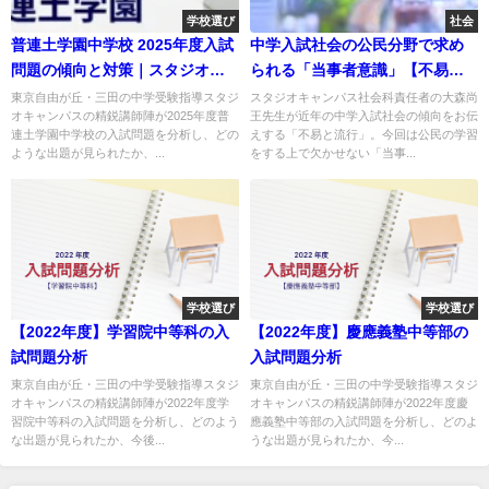
学校選び
社会
普連土学園中学校 2025年度入試
中学入試社会の公民分野で求め
問題の傾向と対策｜スタジオキ
られる「当事者意識」【不易と
ャンパス
流行】
東京自由が丘・三田の中学受験指導スタジ
スタジオキャンパス社会科責任者の大森尚
オキャンパスの精鋭講師陣が2025年度普
王先生が近年の中学入試社会の傾向をお伝
連土学園中学校の入試問題を分析し、どの
えする「不易と流行」。今回は公民の学習
ような出題が見られたか、...
をする上で欠かせない「当事...
学校選び
学校選び
【2022年度】学習院中等科の入
【2022年度】慶應義塾中等部の
試問題分析
入試問題分析
東京自由が丘・三田の中学受験指導スタジ
東京自由が丘・三田の中学受験指導スタジ
オキャンパスの精鋭講師陣が2022年度学
オキャンパスの精鋭講師陣が2022年度慶
習院中等科の入試問題を分析し、どのよう
應義塾中等部の入試問題を分析し、どのよ
な出題が見られたか、今後...
うな出題が見られたか、今...