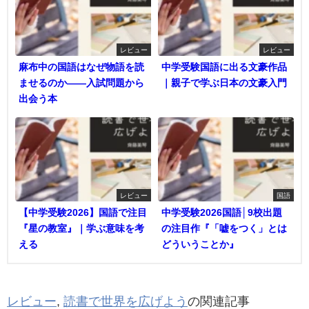
レビュー
レビュー
麻布中の国語はなぜ物語を読
中学受験国語に出る文豪作品
ませるのか――入試問題から
｜親子で学ぶ日本の文豪入門
出会う本
レビュー
国語
【中学受験2026】国語で注目
中学受験2026国語│9校出題
『星の教室』｜学ぶ意味を考
の注目作『「嘘をつく」とは
える
どういうことか』
レビュー
,
読書で世界を広げよう
の関連記事