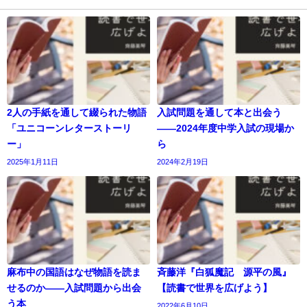
2人の手紙を通して綴られた物語
入試問題を通して本と出会う
「ユニコーンレターストーリ
――2024年度中学入試の現場か
ー」
ら
2025年1月11日
2024年2月19日
麻布中の国語はなぜ物語を読ま
斉藤洋『白狐魔記 源平の風』
せるのか――入試問題から出会
【読書で世界を広げよう】
う本
2022年6月10日