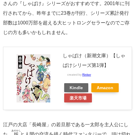
さんの『しゃばけ』シリーズがおすすめです。2001年に刊
行されてから、昨年までに23巻が刊行、シリーズ累計発行
部数は1000万部を超える大ヒットロングセラーなのでご存
じの方も多いかもしれません。
しゃばけ（新潮文庫）【しゃ
ばけシリーズ第1弾】
created by
Rinker
Kindle
Amazon
楽天市場
江戸の大店「長崎屋」の若旦那である一太郎を主人公にし
あやかし
た、
妖
と人間の交流を描く時代ファンタジーで、頭は切れ