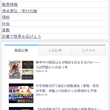
教育情報
清水章弘・学びの旅
理科
社会
算数
読書で世界を広げよう
最新記事
人気記事
おすすめ
麻布中の国語はなぜ物語を読ませるのか――
入試問題から出会う本
2026.07.19
レビュー
中学受験2027│城北の算数選抜！巣鴨・世田
谷学園・高輪との比較から出題傾向を予測
2026.07.15
教科別コラム
【中学受験2027】城北中学校の算数選抜サン