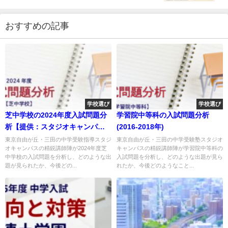
おすすめの記事
学校選び
学校選び
芝中学校の2024年度入試問題分
学習院中等科の入試問題分析
析【提供：スタジオキャンパ
(2016-2018年)
ス】
東京自由が丘・三田の中学受験指導スタジ
東京自由が丘・三田の中学受験塾スタジオ
オキャンパスの精鋭講師陣が2024年度芝
キャンパスの精鋭講師陣が学習院中等科の
中学校の入試問題を分析し、どのような出
入試問題を分析し、どのような出題が見ら
題が見られたか、今後どの...
れたか、今後どのようなこと...