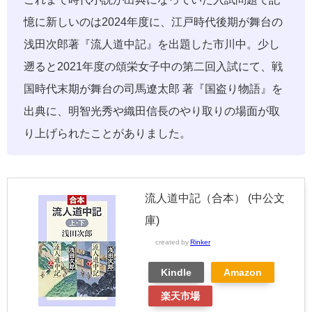
憶に新しいのは2024年度に、江戸時代後期が舞台の
浅田次郎著『流人道中記』を出題した市川中。少し
遡ると2021年度の頌栄女子中の第二回入試にて、戦
国時代末期が舞台の司馬遼太郎 著『国盗り物語』を
出典に、明智光秀や織田信長のやり取りの場面が取
り上げられたことがありました。
流人道中記（合本） (中公文
庫)
created by
Rinker
Kindle
Amazon
楽天市場