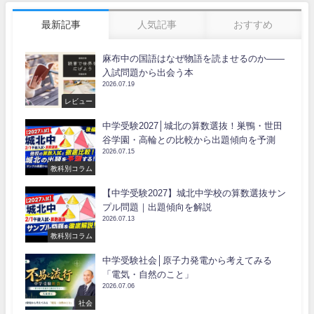
最新記事
人気記事
おすすめ
麻布中の国語はなぜ物語を読ませるのか――
入試問題から出会う本
2026.07.19
レビュー
中学受験2027│城北の算数選抜！巣鴨・世田
谷学園・高輪との比較から出題傾向を予測
2026.07.15
教科別コラム
【中学受験2027】城北中学校の算数選抜サン
プル問題｜出題傾向を解説
2026.07.13
教科別コラム
中学受験社会│原子力発電から考えてみる
「電気・自然のこと」
2026.07.06
社会