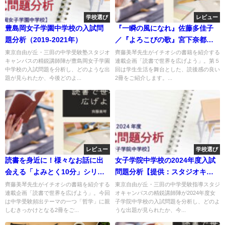
学校選び
レビュー
豊島岡女子学園中学校の入試問
『一瞬の風になれ』佐藤多佳子
題分析（2019-2021年）
／『よろこびの歌』宮下奈都
【読書で世界を広げよう】
東京自由が丘・三田の中学受験塾スタジオ
齊藤美琴先生がイチオシの書籍を紹介する
キャンパスの精鋭講師陣が豊島岡女子学園
連載企画「読書で世界を広げよう」。第５
中学校の入試問題を分析し、どのような出
回は学生生活を舞台とした、読後感の良い
題が見られたか、今後どのよ...
2冊をご紹介します。...
レビュー
学校選び
読書を身近に！様々なお話に出
女子学院中学校の2024年度入試
会える「よみとく10分」シリー
問題分析【提供：スタジオキャ
ズ
ンパス】
齊藤美琴先生がイチオシの書籍を紹介する
東京自由が丘・三田の中学受験指導スタジ
連載企画「読書で世界を広げよう」。今回
オキャンパスの精鋭講師陣が2024年度女
は中学受験頻出テーマの一つ「哲学」に親
子学院中学校の入試問題を分析し、どのよ
しむきっかけとなる2冊をご...
うな出題が見られたか、今...