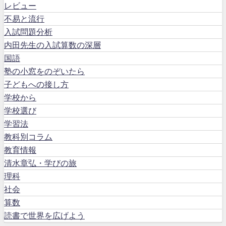
レビュー
不易と流行
入試問題分析
内田先生の入試算数の深層
国語
塾の小窓をのぞいたら
子どもへの接し方
学校から
学校選び
学習法
教科別コラム
教育情報
清水章弘・学びの旅
理科
社会
算数
読書で世界を広げよう