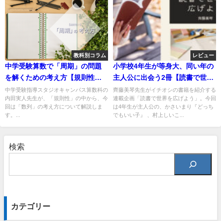
教科別コラム
レビュー
中学受験算数で「周期」の問題
小学校4年生が等身大、同い年の
を解くための考え方【規則性
主人公に出会う2冊【読書で世界
②】
を広げよう】
中学受験指導スタジオキャンパス算数科の
齊藤美琴先生がイチオシの書籍を紹介する
内田実人先生が、「規則性」の中から、今
連載企画「読書で世界を広げよう」。今回
回は「数列」の考え方について解説しま
は4年生が主人公の、かさいまり『どっち
す。...
でもいい子』 、村上しいこ...
検索
カテゴリー