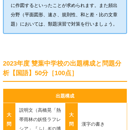
に作図するといったことが求められます。また頻出
分野（平面図形、速さ、規則性、和と差・比の文章
題）においては、類題演習で対策を行いましょう。
2023年度 雙葉中学校の出題構成と問題分
析【国語】50分［100点］
出題構成
説明文（高橋晃「熱
大
大
帯雨林の妖怪ラフレ
問
問
漢字の書き
シア」『
ふしぎの博