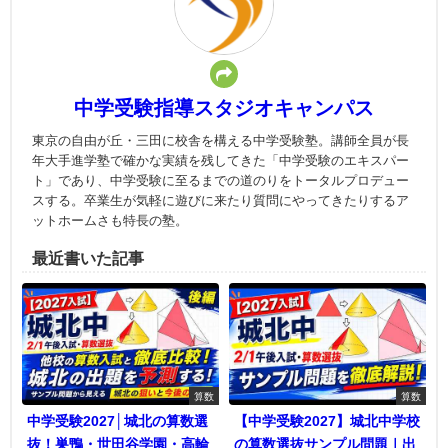
中学受験指導スタジオキャンパス
東京の自由が丘・三田に校舎を構える中学受験塾。講師全員が長
年大手進学塾で確かな実績を残してきた「中学受験のエキスパー
ト」であり、中学受験に至るまでの道のりをトータルプロデュー
スする。卒業生が気軽に遊びに来たり質問にやってきたりするア
ットホームさも特長の塾。
最近書いた記事
算数
算数
中学受験2027│城北の算数選
【中学受験2027】城北中学校
抜！巣鴨・世田谷学園・高輪
の算数選抜サンプル問題｜出