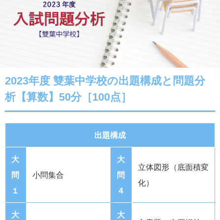
2023年度 雙葉中学校の出題構成と問題分
析【算数】50分［100点］
出題構成
大
大
立体図形（底面積変
問
小問集合
問
化）
１
４
大
大