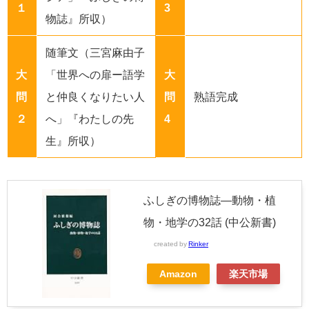
１
3
物誌』所収
）
随筆文（三宮麻由子
大
「世界への扉ー語学
大
問
と仲良くなりたい人
問
熟語完成
２
へ」『わたしの先
4
生』所収）
ふしぎの博物誌―動物・植
物・地学の32話 (中公新書)
created by
Rinker
Amazon
楽天市場