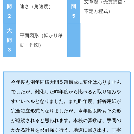
文章題（売買損益・
問
速さ（角速度）
問
不定方程式）
２
５
大
平面図形（転がり移
問
動・作図）
３
今年度も例年同様大問５題構成に変化はありません
でしたが、難化した昨年度から比べると取り組みや
すいレベルとなりました。また昨年度、解答用紙が
完全独立形式となりましたが、今年度以降もその形
が継続されると思われます。本校の算数は、手間の
かかる計算を忍耐強く行う、地道に書き出す、丁寧