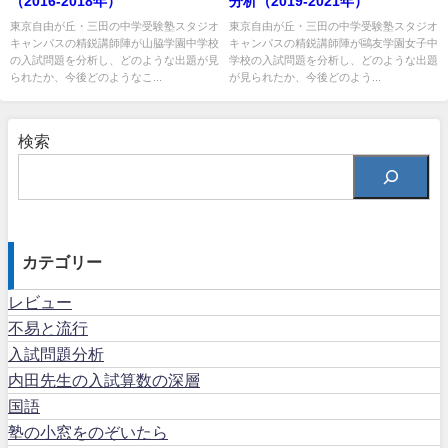
（2016-2018年）
分析（2019-2021年）
東京自由が丘・三田の中学受験塾スタジオ
東京自由が丘・三田の中学受験塾スタジオ
キャンパスの精鋭講師陣が山脇学園中学校
キャンパスの精鋭講師陣が鷗友学園女子中
の入試問題を分析し、どのような出題が見
学校の入試問題を分析し、どのような出題
られたか、今後どのようなこ...
が見られたか、今後どのよう...
検索
カテゴリー
レビュー
不易と流行
入試問題分析
内田先生の入試算数の深層
国語
塾の小窓をのぞいたら