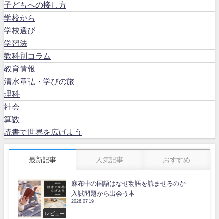
子どもへの接し方
学校から
学校選び
学習法
教科別コラム
教育情報
清水章弘・学びの旅
理科
社会
算数
読書で世界を広げよう
最新記事
人気記事
おすすめ
麻布中の国語はなぜ物語を読ませるのか――
入試問題から出会う本
2026.07.19
レビュー