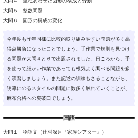
大問４ 重ねあわせた図形の構成と分割
大問５ 整数問題
大問６ 図形の構成の変化
今年度も昨年同様に⽐較的取り組みやすい問題が多く⾼
得点勝負になったことでしょう。⼿作業で規則を⾒つけ
る問題が⼤問４と６で出題されました。⽇ごろから、⼿
を使って細かい作業であっても根気よく調べる問題を多
く演習しましょう。また記述の訓練もさることながら、
誘導にのるスタイルの問題に数多く触れていくことが、
⿇布合格への突破⼝でしょう。
国語
大問１ 物語⽂（辻村深⽉『家族シアター』）