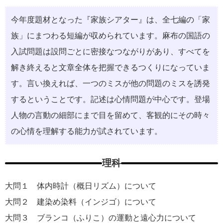
今年度題材となった『家族シアター』は、全七編の「家
族」にまつわる短編が収められています。⿇布の国語の
⼊試問題は設問ごとに密接なつながりがあり、すべてを
解き終えると⽂章全体を把握できるつくりになっていま
す。⾔い換えれば、⼀つのミスが他の問題のミスを誘発
するということです。記述は⼼情問題が中⼼です。登場
⼈物の⾔動の細部にまで⽬を留めて、客観的にその時々
の⼼情を理解する能⼒が試されています。
理科
大問１ 体内時計（概⽇リズム）について
大問２ 建染め染料（インジゴ）について
大問３ ブランコ（ふりこ）の運動と遠⼼⼒について