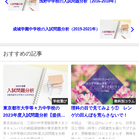
浅野中学校の入試問題分析（2016-2018年）
成城学園中学校の入試問題分析（2019-2021年）
おすすめの記事
学校選び
教科別コラム
東京都市大学等々力中学校の
理科の目で見てみよう① レン
2023年度入試問題分析【提供：
ゲの田んぼを荒らさないで！
スタジオキャンパス】
東京自由が丘・三田の中学受験指導スタジ
今回は、「田んぼのレンゲ」から、日常生
オキャンパスの精鋭講師陣が東京都市大学
活と理科（科学）の関連性を掘り下げてみ
等々力中学校の2023年度入試問題を分析
ます。受験勉強だけにとどまらず、興味を
し、どのような出題が見ら...
持った「なぜ？」を考えたり...