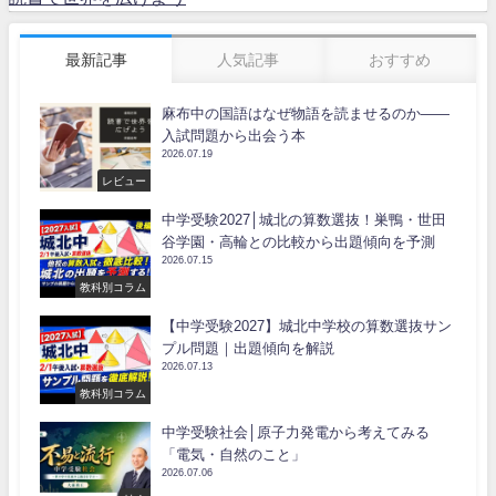
最新記事
人気記事
おすすめ
麻布中の国語はなぜ物語を読ませるのか――
入試問題から出会う本
2026.07.19
レビュー
中学受験2027│城北の算数選抜！巣鴨・世田
谷学園・高輪との比較から出題傾向を予測
2026.07.15
教科別コラム
【中学受験2027】城北中学校の算数選抜サン
プル問題｜出題傾向を解説
2026.07.13
教科別コラム
中学受験社会│原子力発電から考えてみる
「電気・自然のこと」
2026.07.06