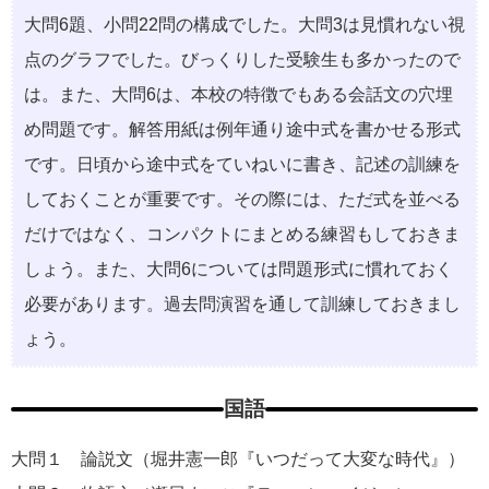
⼤問6題、⼩問22問の構成でした。⼤問3は⾒慣れない視
点のグラフでした。びっくりした受験⽣も多かったので
は。また、⼤問6は、本校の特徴でもある会話⽂の⽳埋
め問題です。解答⽤紙は例年通り途中式を書かせる形式
です。⽇頃から途中式をていねいに書き、記述の訓練を
しておくことが重要です。その際には、ただ式を並べる
だけではなく、コンパクトにまとめる練習もしておきま
しょう。また、⼤問6については問題形式に慣れておく
必要があります。過去問演習を通して訓練しておきまし
ょう。
国語
大問１ 論説⽂（堀井憲⼀郎『いつだって⼤変な時代』）