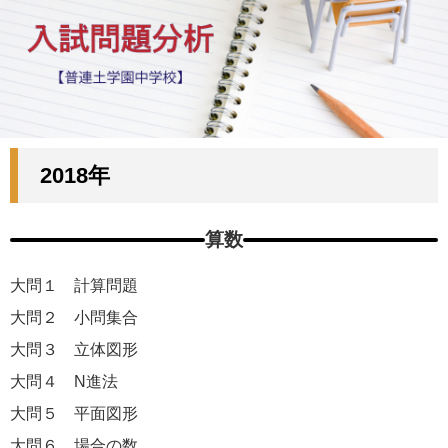
2018年
算数
大問１ 計算問題
大問２ 小問集合
大問３ 立体図形
大問４ N進法
大問５ 平面図形
大問６ 場合の数