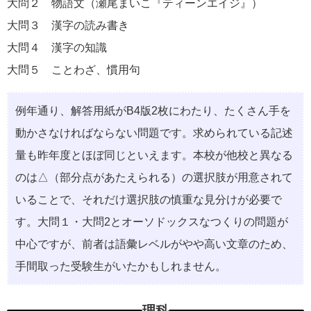
大問２ 物語⽂（瀬尾まいこ『ティーンエイジ』）
大問３ 漢字の読み書き
大問４ 漢字の知識
大問５ ことわざ、慣⽤句
例年通り、解答⽤紙がB4版2枚にわたり、たくさん⼿を
動かさなければならない問題です。求められている記述
量も昨年度とほぼ同じといえます。本校が他校と異なる
のは△（部分点があたえられる）の選択肢が⽤意されて
いることで、それだけ選択肢の慎重な⾒分けが必要で
す。⼤問１・⼤問2とオーソドックスなつくりの問題が
中⼼ですが、前者は語彙レベルがやや⾼い⽂章のため、
⼿間取った受験⽣がいたかもしれません。
理科