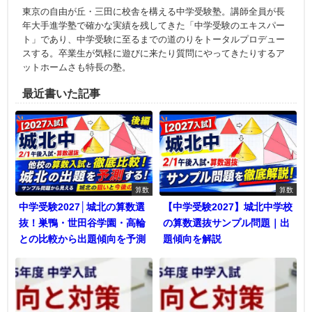
東京の自由が丘・三田に校舎を構える中学受験塾。講師全員が長
年大手進学塾で確かな実績を残してきた「中学受験のエキスパー
ト」であり、中学受験に至るまでの道のりをトータルプロデュー
スする。卒業生が気軽に遊びに来たり質問にやってきたりするア
ットホームさも特長の塾。
最近書いた記事
算数
算数
中学受験2027│城北の算数選
【中学受験2027】城北中学校
抜！巣鴨・世田谷学園・高輪
の算数選抜サンプル問題｜出
との比較から出題傾向を予測
題傾向を解説