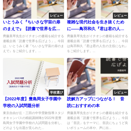
レビュー
レビュー
いとうみく『ちいさな宇宙の扉
複雑な現代社会を生き抜くため
のまえで』【読書で世界を広げ
に――鳥羽和久『君は君の人生
よう】
の主役になれ』
齊藤美琴先生がイチオシの書籍を紹介する
齊藤美琴先生がイチオシの書籍を紹介する
連載企画「読書で世界を広げよう」。今回
連載企画「読書で世界を広げよう」。今回
は、いとうみく著『ちいさな宇宙の扉のま
は鳥羽和久『君は君の人生の主役になれ』
えで』をご紹介します。...
をご紹介します。...
学校選び
レビュー
【2022年度】豊島岡女子学園中
読解力アップにつながる！ 音
学校の入試問題分析
読におすすめの本
東京自由が丘・三田の中学受験指導スタジ
齊藤美琴先生がイチオシの書籍を紹介する
オキャンパスの精鋭講師陣が2022年度豊
連載企画「読書で世界を広げよう」。今回
島岡女子学園中学校の入試問題を分析し、
は「音読」をテーマに、音読にちょうど良
どのような出題が見られた...
いボリュームの本や、声に出...