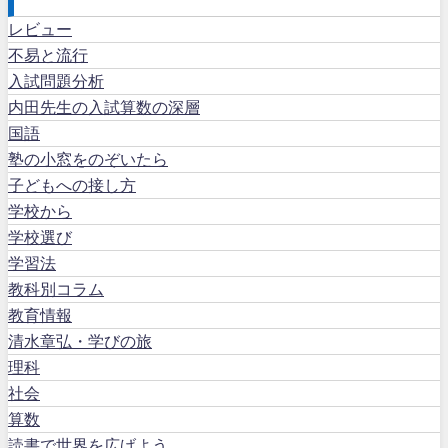
レビュー
不易と流行
入試問題分析
内田先生の入試算数の深層
国語
塾の小窓をのぞいたら
子どもへの接し方
学校から
学校選び
学習法
教科別コラム
教育情報
清水章弘・学びの旅
理科
社会
算数
読書で世界を広げよう