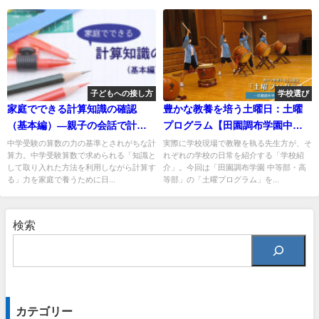
子どもへの接し方
学校選び
家庭でできる計算知識の確認
豊かな教養を培う土曜日：土曜
（基本編）―親子の会話で計算
プログラム【田園調布学園中等
手法を確認する
部・高等部】
中学受験の算数の力の基準とされがちな計
実際に学校現場で教鞭を執る先生方が、そ
算力。中学受験算数で求められる「知識と
れぞれの学校の日常を紹介する「学校紹
して取り入れた方法を利用しながら計算す
介」。今回は「田園調布学園 中等部・高
る」力を家庭で養うために日...
等部」の「土曜プログラム」を...
検索
カテゴリー