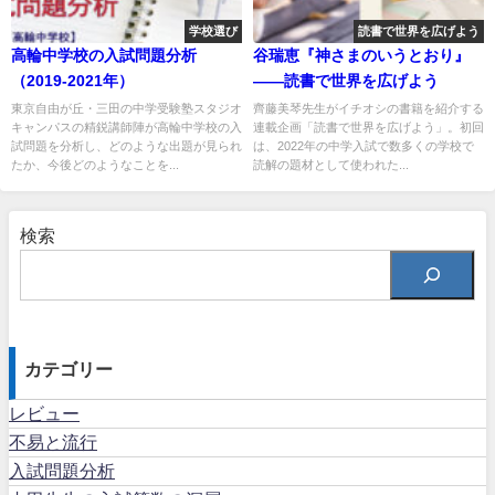
学校選び
読書で世界を広げよう
高輪中学校の入試問題分析
谷瑞恵『神さまのいうとおり』
（2019-2021年）
――読書で世界を広げよう
東京自由が丘・三田の中学受験塾スタジオ
齊藤美琴先生がイチオシの書籍を紹介する
キャンパスの精鋭講師陣が高輪中学校の入
連載企画「読書で世界を広げよう」。初回
試問題を分析し、どのような出題が見られ
は、2022年の中学入試で数多くの学校で
たか、今後どのようなことを...
読解の題材として使われた...
検索
カテゴリー
レビュー
不易と流行
入試問題分析