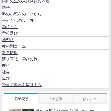
内田先生の入試算数の深層
国語
塾の小窓をのぞいたら
子どもへの接し方
学校から
学校選び
学習法
教科別コラム
教育情報
清水章弘・学びの旅
理科
社会
算数
読書で世界を広げよう
最新記事
人気記事
おすすめ
麻布中の国語はなぜ物語を読ませるのか――