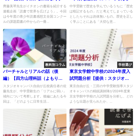
齊藤美琴先生がイチオシの書籍を紹介する
中学受験で歴史を学んでいるうちに「歴史
連載企画「読書で世界を広げよう」。今回
は暗記するもの」だと考えてしまっている
は今年度の青少年読書感想文全国コンクー
としたらそれは勿体無いもの。歴史を正し
ルの課題図書の中からの一冊...
く学ぶことにある「大切な意...
教科別コラム
学校選び
バーチャルとリアルの話（後
東京女学館中学校の2024年度入
編）【四方山理科話（よもり
試問題分析【提供：スタジオキ
か）②】
ャンパス】
スタジオキャンパス自由が丘校責任者の佐
東京自由が丘・三田の中学受験指導スタジ
藤先生が、中学受験生の「リアルに弱い」
オキャンパスの精鋭講師陣が2024年度東
傾向について考察します。後編にあたる今
京女学館中学校の入試問題を分析し、どの
回は、「どのように日常生活...
ような出題が見られたか、...