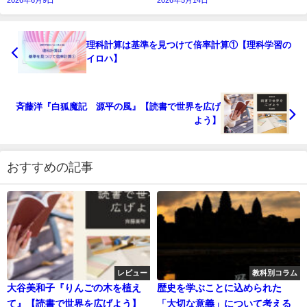
理科計算は基準を見つけて倍率計算①【理科学習の
イロハ】
斉藤洋『白狐魔記 源平の風』【読書で世界を広げ
よう】
おすすめの記事
レビュー
教科別コラム
大谷美和子『りんごの木を植え
歴史を学ぶことに込められた
て』【読書で世界を広げよう】
「大切な意義」について考える