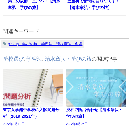
第二の故郷、三戸へ！【清水
淀屋橋で新聞を語りつくす！
章弘・学びの旅】
【清水章弘・学びの旅】
関連キーワード
pickup、学びの旅、学習法、清水章弘、名護
学校選び
,
学習法
,
清水章弘・学びの旅
の関連記事
東京女学館中学校の入試問題分
渋谷で語呂合わせ【清水章弘・
析（2019-2021年）
学びの旅】
2022年1月15日
2022年8月24日