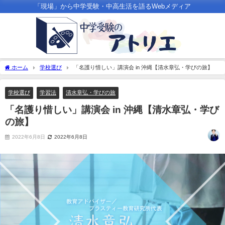
「現場」から中学受験・中高生活を語るWebメディア
ホーム
学校選び
「名護り惜しい」講演会 in 沖縄【清水章弘・学びの旅】
学校選び
学習法
清水章弘・学びの旅
「名護り惜しい」講演会 in 沖縄【清水章弘・学び
の旅】
2022年6月8日
2022年6月8日