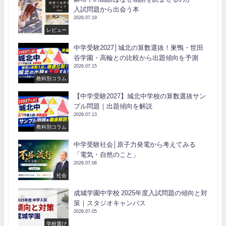
入試問題から出会う本
2026.07.19
レビュー
中学受験2027│城北の算数選抜！巣鴨・世田
谷学園・高輪との比較から出題傾向を予測
2026.07.15
教科別コラム
【中学受験2027】城北中学校の算数選抜サン
プル問題｜出題傾向を解説
2026.07.13
教科別コラム
中学受験社会│原子力発電から考えてみる
「電気・自然のこと」
2026.07.06
社会
成城学園中学校 2025年度入試問題の傾向と対
策｜スタジオキャンパス
2026.07.05
学校選び