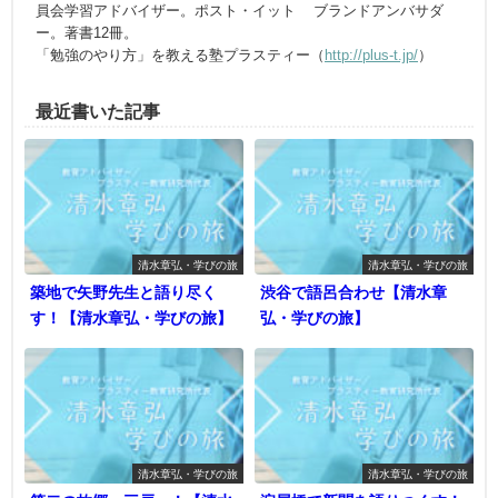
員会学習アドバイザー。ポスト・イット® ブランドアンバサダ
ー。著書12冊。
「勉強のやり方」を教える塾プラスティー（
http://plus-t.jp/
）
最近書いた記事
清水章弘・学びの旅
清水章弘・学びの旅
築地で矢野先生と語り尽く
渋谷で語呂合わせ【清水章
す！【清水章弘・学びの旅】
弘・学びの旅】
清水章弘・学びの旅
清水章弘・学びの旅