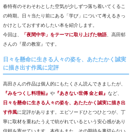
春特有のそわそわとした空気が少しずつ落ち着いてくるこ
の時期。日々当たり前にある「学び」について考えるきっ
かけとしておすすめしたい本を紹介します。
今回は、
「夜間中学」をテーマに取り上げた物語
、高田郁
さんの『星の教室』です。
日々を懸命に生きる人々の姿を、あたたかく誠実
に描き出す作風に定評
高田さんの作品は個人的にもたくさん読んできましたが、
『みをつくし料理帖』
や
『あきない世傳 金と銀』
など、
日々を懸命に生きる人々の姿を、あたたかく誠実に描き出
す作風
に定評があります。エピソードひとつひとつが、丁
寧に取材を重ねたうえで紡がれているという安心感があり
信頼を寄せています。本作もまた、その期待を裏切らない