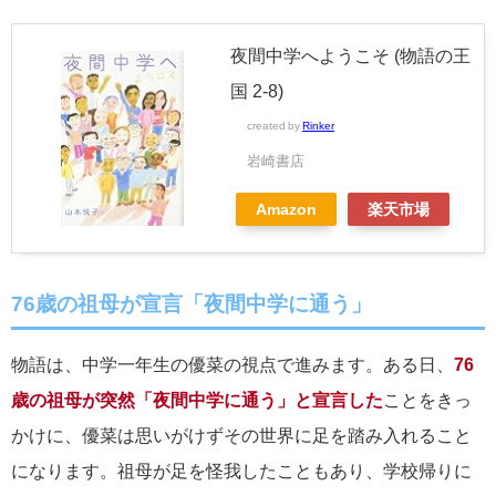
夜間中学へようこそ (物語の王
国 2-8)
created by
Rinker
岩崎書店
Amazon
楽天市場
76歳の祖母が宣言「夜間中学に通う」
物語は、中学一年生の優菜の視点で進みます。ある日、
76
歳の祖母が突然「夜間中学に通う」と宣言した
ことをきっ
かけに、優菜は思いがけずその世界に足を踏み入れること
になります。祖母が足を怪我したこともあり、学校帰りに