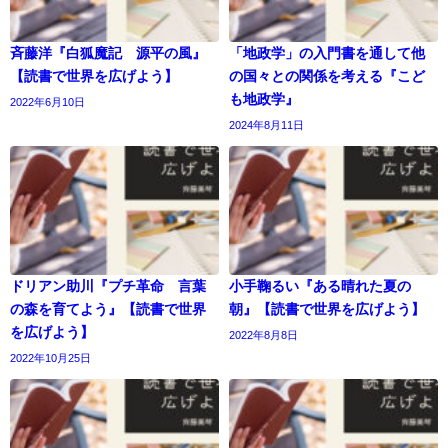
斉藤洋『白狐魔記 源平の風』
「地政学」の入門書を通して他
【読書で世界を広げよう】
の国々との関係を考える『こど
も地政学』
2022年6月10日
2024年8月11日
ドリアン助川『プチ革命 言葉
小手鞠るい『ある晴れた夏の
の森を育てよう』【読書で世界
朝』【読書で世界を広げよう】
を広げよう】
2022年8月8日
2022年10月25日