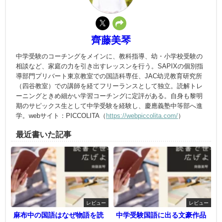
齊藤美琴
中学受験のコーチングをメインに、教科指導、幼・小学校受験の
相談など、家庭の力を引き出すレッスンを行う。SAPIXの個別指
導部門プリバート東京教室での国語科専任、JAC幼児教育研究所
（四谷教室）での講師を経てフリーランスとして独立。読解トレ
ーニングときめ細かい学習コーチングに定評がある。自身も黎明
期のサピックス生として中学受験を経験し、慶應義塾中等部へ進
学。webサイト：PICCOLITA（
https://webpiccolita.com/
）
最近書いた記事
レビュー
レビュー
麻布中の国語はなぜ物語を読
中学受験国語に出る文豪作品