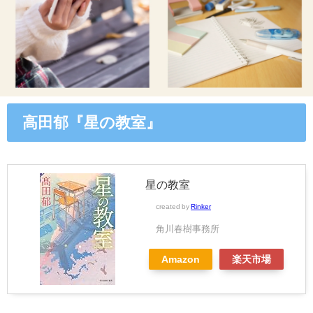
高田郁『星の教室』
星の教室
created by
Rinker
角川春樹事務所
Amazon
楽天市場