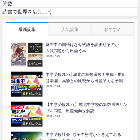
算数
読書で世界を広げよう
最新記事
人気記事
おすすめ
麻布中の国語はなぜ物語を読ませるのか――
入試問題から出会う本
2026.07.19
レビュー
中学受験2027│城北の算数選抜！巣鴨・世田
谷学園・高輪との比較から出題傾向を予測
2026.07.15
教科別コラム
【中学受験2027】城北中学校の算数選抜サン
プル問題｜出題傾向を解説
2026.07.13
教科別コラム
中学受験社会│原子力発電から考えてみる