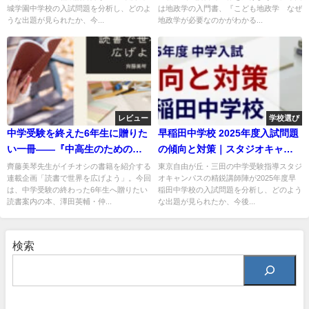
城学園中学校の入試問題を分析し、どのよ
は地政学の入門書、『こども地政学 なぜ
うな出題が見られたか、今...
地政学が必要なのかがわかる...
レビュー
学校選び
中学受験を終えた6年生に贈りた
早稲田中学校 2025年度入試問題
い一冊――『中高生のための文
の傾向と対策｜スタジオキャン
章読本』
パス
齊藤美琴先生がイチオシの書籍を紹介する
東京自由が丘・三田の中学受験指導スタジ
連載企画「読書で世界を広げよう」。今回
オキャンパスの精鋭講師陣が2025年度早
は、中学受験の終わった6年生へ贈りたい
稲田中学校の入試問題を分析し、どのよう
読書案内の本、澤田英輔・仲...
な出題が見られたか、今後...
検索