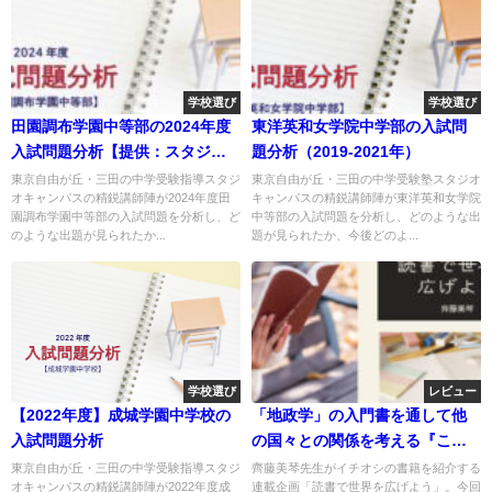
学校選び
学校選び
田園調布学園中等部の2024年度
東洋英和女学院中学部の入試問
入試問題分析【提供：スタジオ
題分析（2019-2021年）
キャンパス】
東京自由が丘・三田の中学受験指導スタジ
東京自由が丘・三田の中学受験塾スタジオ
オキャンパスの精鋭講師陣が2024年度田
キャンパスの精鋭講師陣が東洋英和女学院
園調布学園中等部の入試問題を分析し、ど
中等部の入試問題を分析し、どのような出
のような出題が見られたか...
題が見られたか、今後どのよ...
学校選び
レビュー
【2022年度】成城学園中学校の
「地政学」の入門書を通して他
入試問題分析
の国々との関係を考える『こど
も地政学』
東京自由が丘・三田の中学受験指導スタジ
齊藤美琴先生がイチオシの書籍を紹介する
オキャンパスの精鋭講師陣が2022年度成
連載企画「読書で世界を広げよう」。今回