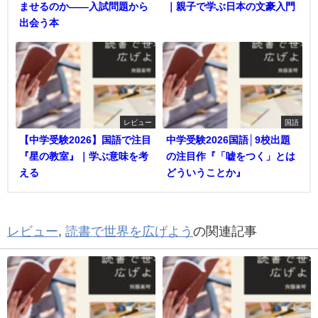
ませるのか――入試問題から
｜親子で学ぶ日本の文豪入門
出会う本
レビュー
国語
【中学受験2026】国語で注目
中学受験2026国語│9校出題
『星の教室』｜学ぶ意味を考
の注目作『「嘘をつく」とは
える
どういうことか』
レビュー
,
読書で世界を広げよう
の関連記事