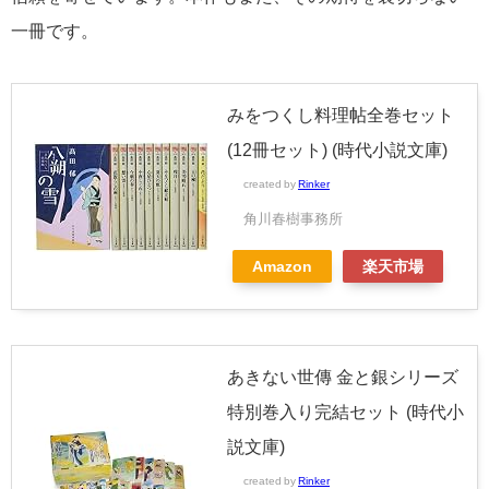
一冊です。
みをつくし料理帖全巻セット
(12冊セット) (時代小説文庫)
created by
Rinker
角川春樹事務所
Amazon
楽天市場
あきない世傳 金と銀シリーズ
特別巻入り完結セット (時代小
説文庫)
created by
Rinker