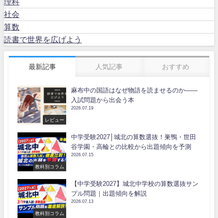
理科
社会
算数
読書で世界を広げよう
最新記事
人気記事
おすすめ
麻布中の国語はなぜ物語を読ませるのか――
入試問題から出会う本
2026.07.19
レビュー
中学受験2027│城北の算数選抜！巣鴨・世田
谷学園・高輪との比較から出題傾向を予測
2026.07.15
教科別コラム
【中学受験2027】城北中学校の算数選抜サン
プル問題｜出題傾向を解説
2026.07.13
教科別コラム