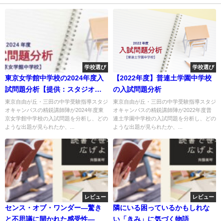
学校選び
学校選び
東京女学館中学校の2024年度入
【2022年度】普連土学園中学校
試問題分析【提供：スタジオキ
の入試問題分析
ャンパス】
東京自由が丘・三田の中学受験指導スタジ
東京自由が丘・三田の中学受験指導スタジ
オキャンパスの精鋭講師陣が2024年度東
オキャンパスの精鋭講師陣が2022年度普
京女学館中学校の入試問題を分析し、どの
連土学園中学校の入試問題を分析し、どの
ような出題が見られたか、...
ような出題が見られたか、...
レビュー
レビュー
センス・オブ・ワンダー―驚き
隣にいる困っているかもしれな
と不思議に開かれた感受性―
い「きみ」に気づく物語