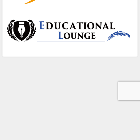
©中学受験のアトリエ――中学受験の「いま」を知る All Rights Reserved.