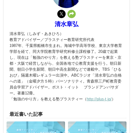
清水章弘
清水章弘（しみず・あきひろ）
教育アドバイザー／プラスティー教育研究所代表
1987年、千葉県船橋市生まれ。海城中学高等学校、東京大学教育
学部を経て、同大学院教育学研究科修士課程修了。20歳で起業
し、現在は「勉強のやり方」を教える塾プラスティーを東京・京
都・大阪で経営しながら、全国各地で公教育支援を行う。朝日新
聞、朝日小学生新聞、朝日中高生新聞などで連載中。TBS「ひる
おび」隔週木曜レギュラー出演中。ABCラジオ「清水章弘の合格
への道」（金曜夕方５時）パーソナリティ。青森県三戸町教育委
員会学習アドバイザー。ポスト・イット® ブランドアンバサダ
ー。著書12冊。
「勉強のやり方」を教える塾プラスティー（
http://plus-t.jp/
）
最近書いた記事