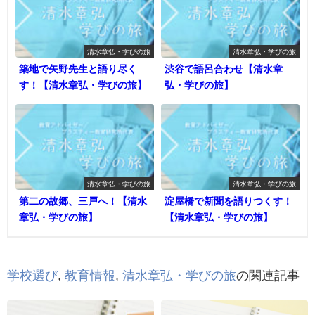
清水章弘・学びの旅
清水章弘・学びの旅
築地で矢野先生と語り尽く
渋谷で語呂合わせ【清水章
す！【清水章弘・学びの旅】
弘・学びの旅】
清水章弘・学びの旅
清水章弘・学びの旅
第二の故郷、三戸へ！【清水
淀屋橋で新聞を語りつくす！
章弘・学びの旅】
【清水章弘・学びの旅】
学校選び
,
教育情報
,
清水章弘・学びの旅
の関連記事