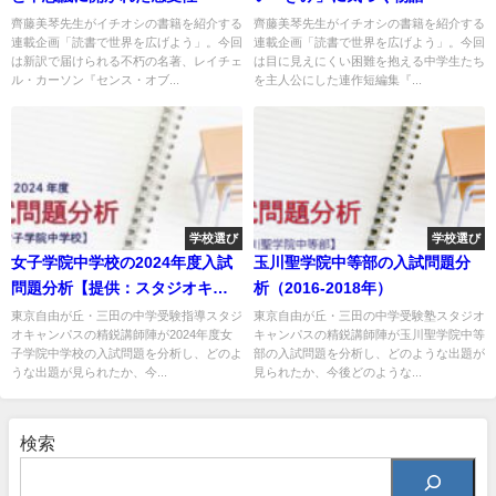
齊藤美琴先生がイチオシの書籍を紹介する
齊藤美琴先生がイチオシの書籍を紹介する
連載企画「読書で世界を広げよう」。今回
連載企画「読書で世界を広げよう」。今回
は新訳で届けられる不朽の名著、レイチェ
は目に見えにくい困難を抱える中学生たち
ル・カーソン『センス・オブ...
を主人公にした連作短編集『...
学校選び
学校選び
女子学院中学校の2024年度入試
玉川聖学院中等部の入試問題分
問題分析【提供：スタジオキャ
析（2016-2018年）
ンパス】
東京自由が丘・三田の中学受験指導スタジ
東京自由が丘・三田の中学受験塾スタジオ
オキャンパスの精鋭講師陣が2024年度女
キャンパスの精鋭講師陣が玉川聖学院中等
子学院中学校の入試問題を分析し、どのよ
部の入試問題を分析し、どのような出題が
うな出題が見られたか、今...
見られたか、今後どのような...
検索