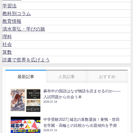
学習法
教科別コラム
教育情報
清水章弘・学びの旅
理科
社会
算数
読書で世界を広げよう
最新記事
人気記事
おすすめ
麻布中の国語はなぜ物語を読ませるのか――
入試問題から出会う本
2026.07.19
レビュー
中学受験2027│城北の算数選抜！巣鴨・世田
谷学園・高輪との比較から出題傾向を予測
2026.07.15