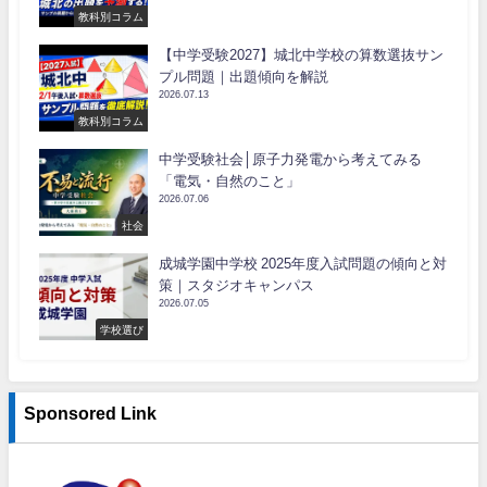
教科別コラム
【中学受験2027】城北中学校の算数選抜サン
プル問題｜出題傾向を解説
2026.07.13
教科別コラム
中学受験社会│原子力発電から考えてみる
「電気・自然のこと」
2026.07.06
社会
成城学園中学校 2025年度入試問題の傾向と対
策｜スタジオキャンパス
2026.07.05
学校選び
Sponsored Link