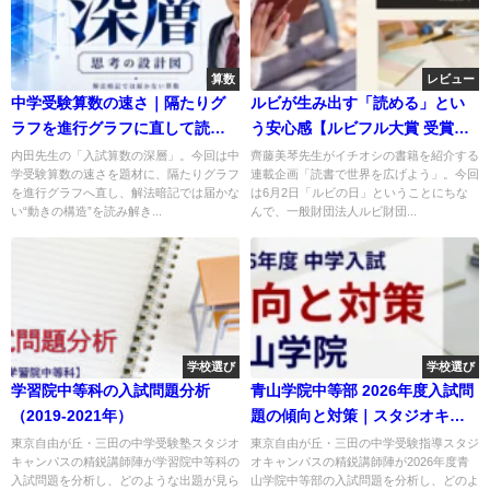
算数
レビュー
中学受験算数の速さ｜隔たりグ
ルビが生み出す「読める」とい
ラフを進行グラフに直して読み
う安心感【ルビフル大賞 受賞
解く
作】
内田先生の「入試算数の深層」。今回は中
齊藤美琴先生がイチオシの書籍を紹介する
学受験算数の速さを題材に、隔たりグラフ
連載企画「読書で世界を広げよう」。今回
を進行グラフへ直し、解法暗記では届かな
は6月2日「ルビの日」ということにちな
い“動きの構造”を読み解き...
んで、一般財団法人ルビ財団...
学校選び
学校選び
学習院中等科の入試問題分析
青山学院中等部 2026年度入試問
（2019-2021年）
題の傾向と対策｜スタジオキャ
ンパス
東京自由が丘・三田の中学受験塾スタジオ
東京自由が丘・三田の中学受験指導スタジ
キャンパスの精鋭講師陣が学習院中等科の
オキャンパスの精鋭講師陣が2026年度青
入試問題を分析し、どのような出題が見ら
山学院中等部の入試問題を分析し、どのよ