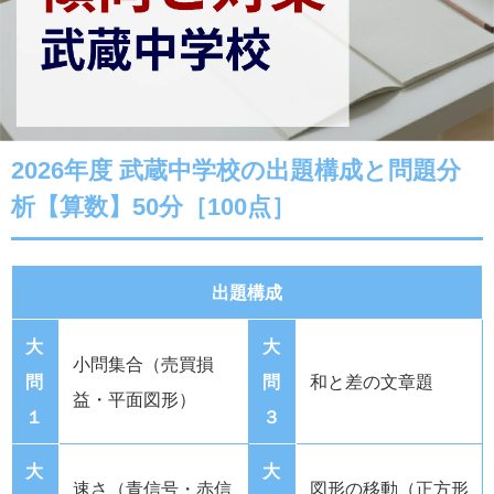
2026年度 武蔵中学校の出題構成と問題分
析【算数】50分［100点］
出題構成
大
大
小問集合（売買損
問
問
和と差の文章題
益・平面図形）
１
３
大
大
速さ（青信号・赤信
図形の移動（正方形