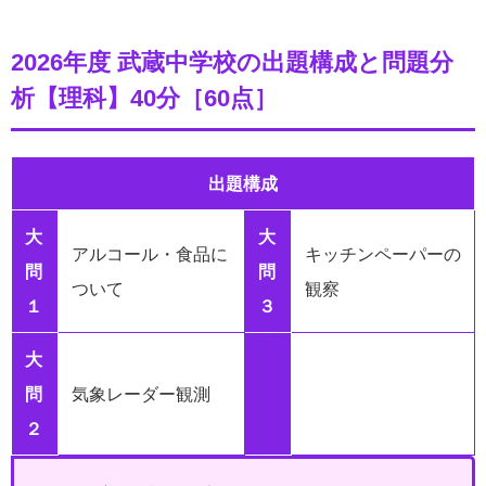
2026年度 武蔵中学校の出題構成と問題分
析【理科】40分［60点］
出題構成
大
大
アルコール・食品に
キッチンペーパーの
問
問
ついて
観察
１
３
大
問
気象レーダー観測
２