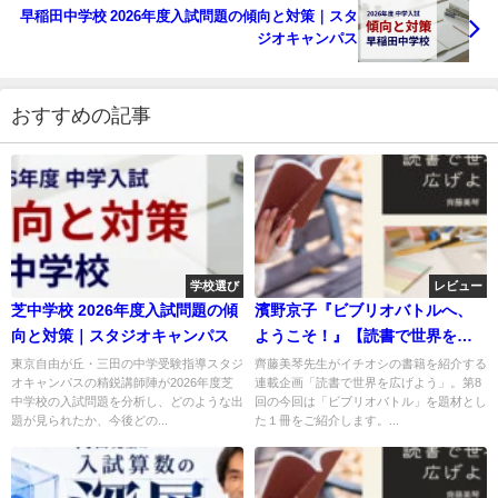
早稲田中学校 2026年度入試問題の傾向と対策｜スタ
ジオキャンパス
おすすめの記事
学校選び
レビュー
芝中学校 2026年度入試問題の傾
濱野京子『ビブリオバトルへ、
向と対策｜スタジオキャンパス
ようこそ！』【読書で世界を広
げよう】
東京自由が丘・三田の中学受験指導スタジ
齊藤美琴先生がイチオシの書籍を紹介する
オキャンパスの精鋭講師陣が2026年度芝
連載企画「読書で世界を広げよう」。第8
中学校の入試問題を分析し、どのような出
回の今回は「ビブリオバトル」を題材とし
題が見られたか、今後どの...
た１冊をご紹介します。...