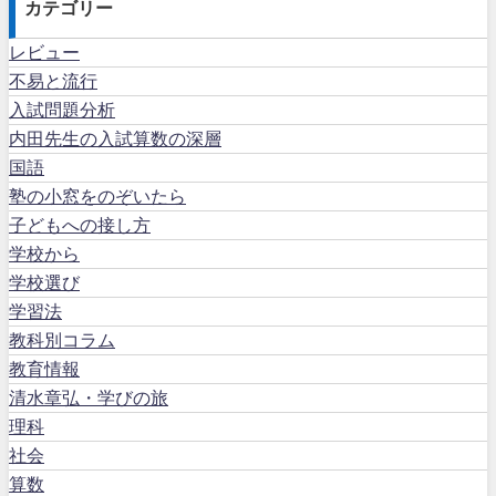
カテゴリー
レビュー
不易と流行
入試問題分析
内田先生の入試算数の深層
国語
塾の小窓をのぞいたら
子どもへの接し方
学校から
学校選び
学習法
教科別コラム
教育情報
清水章弘・学びの旅
理科
社会
算数