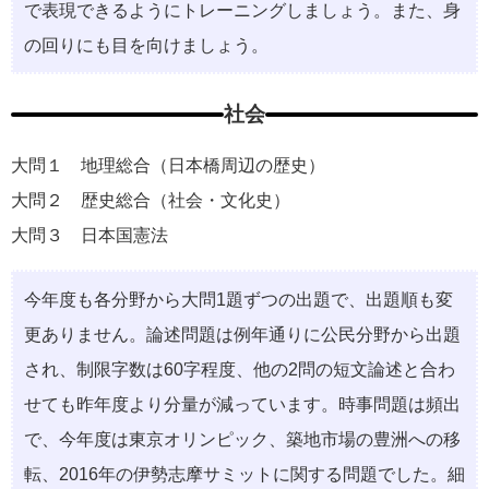
で表現できるようにトレーニングしましょう。また、⾝
の回りにも⽬を向けましょう。
社会
大問１ 地理総合（⽇本橋周辺の歴史）
大問２ 歴史総合（社会・⽂化史）
大問３ ⽇本国憲法
今年度も各分野から⼤問1題ずつの出題で、出題順も変
更ありません。論述問題は例年通りに公⺠分野から出題
され、制限字数は60字程度、他の2問の短⽂論述と合わ
せても昨年度より分量が減っています。時事問題は頻出
で、今年度は東京オリンピック、築地市場の豊洲への移
転、2016年の伊勢志摩サミットに関する問題でした。細