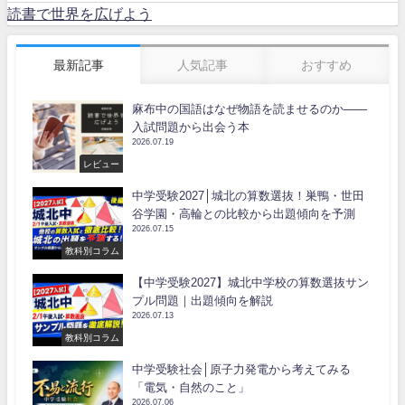
読書で世界を広げよう
最新記事
人気記事
おすすめ
麻布中の国語はなぜ物語を読ませるのか――
入試問題から出会う本
2026.07.19
レビュー
中学受験2027│城北の算数選抜！巣鴨・世田
谷学園・高輪との比較から出題傾向を予測
2026.07.15
教科別コラム
【中学受験2027】城北中学校の算数選抜サン
プル問題｜出題傾向を解説
2026.07.13
教科別コラム
中学受験社会│原子力発電から考えてみる
「電気・自然のこと」
2026.07.06