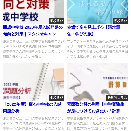
学校選び
学校選び
開成中学校 2026年度入試問題の
赤坂で空を見上げる【清水章
傾向と対策｜スタジオキャンパ
弘・学びの旅】
ス
東京自由が丘・三田の中学受験指導スタジ
プラスティー教育研究所代表の教育アドバ
オキャンパスの精鋭講師陣が2026年度開
イザー清水章弘先生が、講演会などで各地
成中学校の入試問題を分析し、どのような
をめぐる中で出会った教育現場の風景を紹
出題が見られたか、今後ど...
介する連載記事、第9回は清...
学校選び
教科別コラム
【2022年度】麻布中学校の入試
素因数分解の利用【中学受験生
問題分析
が身につけておきたい「計算の
工夫」②】
東京自由が丘・三田の中学受験塾スタジオ
中学受験指導スタジオキャンパス算数科の
キャンパスの精鋭講師陣が2022年度麻布
内田実人先生が、最近の入試問題を題材
中学校の入試問題を分析し、どのような出
に、算数の“深み”に迫っていく連載。今回