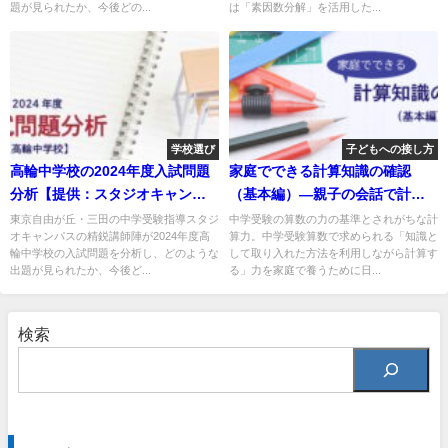
題が見られたか、今後どの...
は「素因数分解」を活用した...
学校選び
子どもへの接し方
高輪中学校の2024年度入試問題
家庭でできる計算知識の確認
分析【提供：スタジオキャンパ
（基本編）―親子の会話で計算
ス】
手法を確認する
東京自由が丘・三田の中学受験指導スタジ
中学受験の算数の力の基準とされがちな計
オキャンパスの精鋭講師陣が2024年度高
算力。中学受験算数で求められる「知識と
輪中学校の入試問題を分析し、どのような
して取り入れた方法を利用しながら計算す
出題が見られたか、今後ど...
る」力を家庭で養うために日...
検索