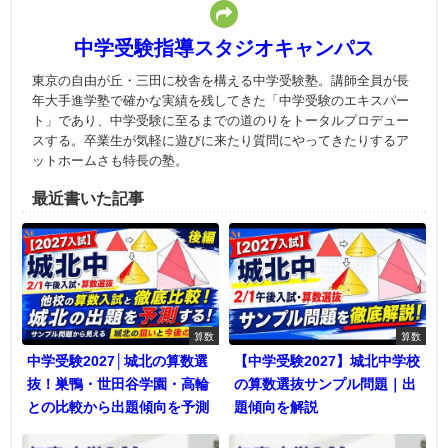
中学受験指導スタジオキャンパス
東京の自由が丘・三田に校舎を構える中学受験塾。講師全員が長
年大手進学塾で確かな実績を残してきた「中学受験のエキスパー
ト」であり、中学受験に至るまでの道のりをトータルプロデュー
スする。卒業生が気軽に遊びに来たり質問にやってきたりするア
ットホームさも特長の塾。
最近書いた記事
算数
算数
中学受験2027│城北の算数選
【中学受験2027】城北中学校
抜！巣鴨・世田谷学園・高輪
の算数選抜サンプル問題｜出
との比較から出題傾向を予測
題傾向を解説