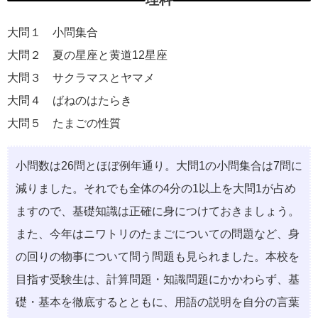
大問１ ⼩問集合
大問２ 夏の星座と⻩道12星座
大問３ サクラマスとヤマメ
大問４ ばねのはたらき
大問５ たまごの性質
⼩問数は26問とほぼ例年通り。⼤問1の⼩問集合は7問に
減りました。それでも全体の4分の1以上を⼤問1が占め
ますので、基礎知識は正確に⾝につけておきましょう。
また、今年はニワトリのたまごについての問題など、⾝
の回りの物事について問う問題も⾒られました。本校を
⽬指す受験⽣は、計算問題・知識問題にかかわらず、基
礎・基本を徹底するとともに、⽤語の説明を⾃分の⾔葉