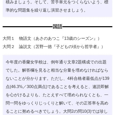
積みましょう。そして、苦手単元をつくらないよう、標
準的な問題集を繰り返し演習させましょう。
国語
大問１ 物語文（あさのあつこ『13歳のシーズン』）
大問２ 論説文（苫野一徳『子どもの頃から哲学者』）
今年度の香蘭女学校は、例年通り文章2題構成での出題
でした。解答欄を見ると相当な分量を埋めなければなら
ないことが分かります。ただし、4科合格者最低点が139
点(46.3%／300点満点)であることを考えると、速読即解
を心がけるよりも、たとえすべて埋められなくとも、一
問一問をゆっくりじっくりと解いて、その正答率を高め
ることに努めるべきでしょう。大問2の問10(3)では珍し