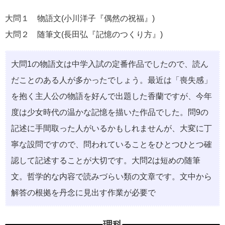
大問１ 物語⽂(⼩川洋⼦『偶然の祝福』)
大問２ 随筆⽂(⻑⽥弘『記憶のつくり⽅』)
⼤問1の物語⽂は中学⼊試の定番作品でしたので、読ん
だことのある⼈が多かったでしょう。最近は「喪失感」
を抱く主⼈公の物語を好んで出題した⾹蘭ですが、今年
度は少⼥時代の温かな記憶を描いた作品でした。問9の
記述に⼿間取った⼈がいるかもしれませんが、⼤変に丁
寧な設問ですので、問われていることをひとつひとつ確
認して記述することが⼤切です。⼤問2は短めの随筆
⽂。哲学的な内容で読みづらい類の⽂章です。⽂中から
解答の根拠を丹念に⾒出す作業が必要で
理科