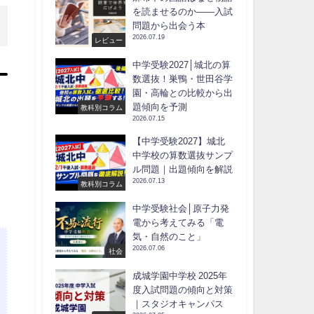
を読ませるのか――入試
問題から出会う本
2026.07.19
レビュー
中学受験2027│城北の算
数選抜！巣鴨・世田谷学
園・高輪との比較から出
題傾向を予測
教科別コラム
2026.07.15
【中学受験2027】城北
中学校の算数選抜サンプ
ル問題｜出題傾向を解説
2026.07.13
教科別コラム
中学受験社会│原子力発
電から考えてみる「電
気・自然のこと」
2026.07.06
社会
成城学園中学校 2025年
度入試問題の傾向と対策
｜スタジオキャンパス