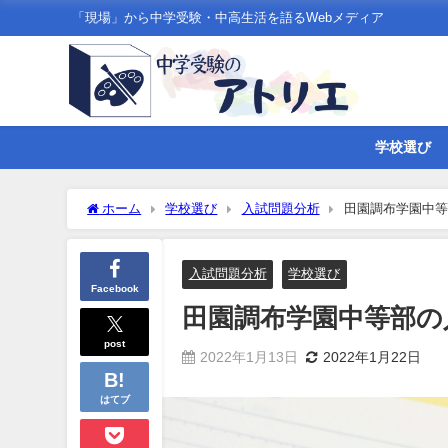
「現場」から中学受験・中高生活を語るWebメディア
学校選び
ホーム
学校選び
入試問題分析
田園調布学園中等部
入試問題分析
学校選び
Facebook
田園調布学園中等部の入試
post
2022年1月13日
2022年1月22日
はてブ