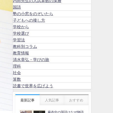
内田先生の入試算数の深層
国語
塾の小窓をのぞいたら
子どもへの接し方
学校から
学校選び
学習法
教科別コラム
教育情報
清水章弘・学びの旅
理科
社会
算数
読書で世界を広げよう
最新記事
人気記事
おすすめ
麻布中の国語はなぜ物語