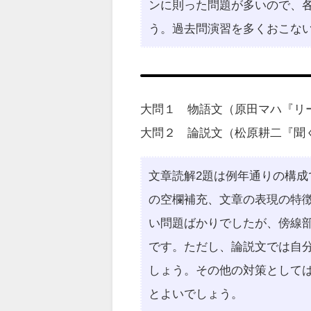
ンに則った問題が多いので、
う。過去問演習を多くおこな
大問１ 物語文（原田マハ『リ
大問２ 論説文（松原耕二『聞
文章読解2題は例年通りの構
の空欄補充、文章の表現の特
い問題ばかりでしたが、傍線
です。ただし、論説文では自
しょう。その他の対策として
とよいでしょう。