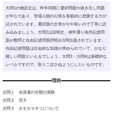
⼤問1の物語⽂は、昨年同様に選択問題や抜き出し問題
が中⼼であり、登場⼈物の⼼情を客観的に把握する⼒が
試されています。選択肢の⽂章がやや⻑いので丁寧に読
み込みましょう。⼤問2は説明⽂。例年通り条件記述問
題が数問と⾃由記述問題(問6)が1問出題されています。
⾃由記述問題は社会的な知識が求められていて、かなり
難しい問題といえるでしょう。⼤問3・⼤問4は基礎的な
レベルですので、取りこぼさぬようにしたいものです。
理科
大問１ ⽔溶液の分類の実験
大問２ 浮⼒
大問３ オオカマキリについて