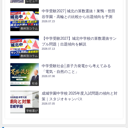
レビュー
中学受験2027│城北の算数選抜！巣鴨・世田
谷学園・高輪との比較から出題傾向を予測
2026.07.15
教科別コラム
【中学受験2027】城北中学校の算数選抜サン
プル問題｜出題傾向を解説
2026.07.13
教科別コラム
中学受験社会│原子力発電から考えてみる
「電気・自然のこと」
2026.07.06
社会
成城学園中学校 2025年度入試問題の傾向と対
策｜スタジオキャンパス
2026.07.05
学校選び