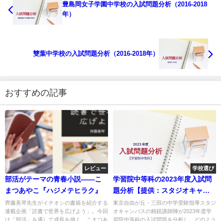
豊島岡女子学園中学校の入試問題分析（2016-2018
年）
雙葉中学校の入試問題分析（2016-2018年）
おすすめの記事
レビュー
学校選び
部活がテーマの青春小説――こ
学習院中等科の2023年度入試問
まつあやこ『ハジメテヒラク』
題分析【提供：スタジオキャン
パス】
齊藤美琴先生がイチオシの書籍を紹介する
東京自由が丘・三田の中学受験指導スタジ
連載企画「読書で世界を広げよう」。今回
オキャンパスの精鋭講師陣が2023年度学
は「部活」を通して成長を描く、こまつあ
習院中等科の入試問題を分析し、どのよう