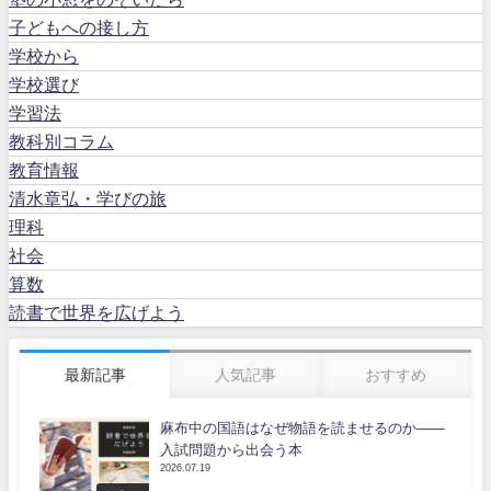
子どもへの接し方
学校から
学校選び
学習法
教科別コラム
教育情報
清水章弘・学びの旅
理科
社会
算数
読書で世界を広げよう
最新記事
人気記事
おすすめ
麻布中の国語はなぜ物語を読ませるのか――
入試問題から出会う本
2026.07.19