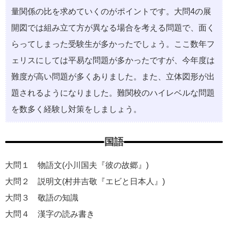
量関係の⽐を求めていくのがポイントです。⼤問4の展
開図では組み⽴て⽅が異なる場合を考える問題で、⾯く
らってしまった受験⽣が多かったでしょう。ここ数年フ
ェリスにしては平易な問題が多かったですが、今年度は
難度が⾼い問題が多くありました。また、⽴体図形が出
題されるようになりました。難関校のハイレベルな問題
を数多く経験し対策をしましょう。
国語
大問１ 物語⽂(⼩川国夫『彼の故郷』)
大問２ 説明⽂(村井吉敬『エビと⽇本⼈』)
大問３ 敬語の知識
大問４ 漢字の読み書き