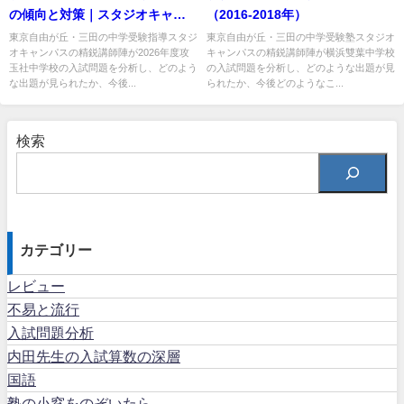
の傾向と対策｜スタジオキャン
（2016-2018年）
パス
東京自由が丘・三田の中学受験指導スタジ
東京自由が丘・三田の中学受験塾スタジオ
オキャンパスの精鋭講師陣が2026年度攻
キャンパスの精鋭講師陣が横浜雙葉中学校
玉社中学校の入試問題を分析し、どのよう
の入試問題を分析し、どのような出題が見
な出題が見られたか、今後...
られたか、今後どのようなこ...
検索
カテゴリー
レビュー
不易と流行
入試問題分析
内田先生の入試算数の深層
国語
塾の小窓をのぞいたら