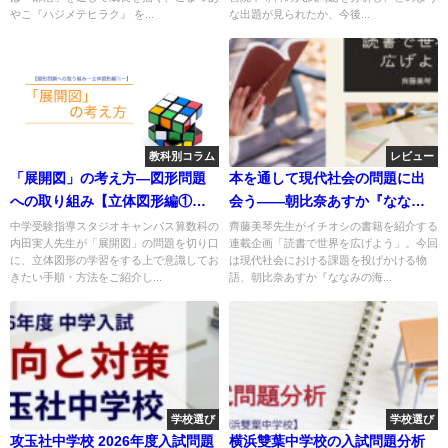
やこ『ハジメテヒラク』 を...
な出題が見られたか、今後...
教科別コラム
レビュー
「展開図」の考え方―図形問題
本を通して現代社会の問題に出
への取り組み【立体図形編①】
会う――朝比奈あすか『ななみ
―
の海』
中学受験指導スタジオキャンパス算数科の
齊藤美琴先生がイチオシの書籍を紹介する
内田実人先生が「展開図」の問題を切り口
連載企画「読書で世界を広げよう」。今回
に、立体図形の学習をする上で意識してお
は現代社会における課題を投げかける物
きたい手順・方法をご紹介し...
語、朝比奈あすか『ななみの海...
学校選び
学校選び
攻玉社中学校 2026年度入試問題
横浜雙葉中学校の入試問題分析