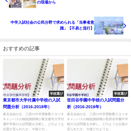
の現場から
中学入試社会の公民分野で求められる「当事者意
識」【不易と流行】
おすすめの記事
学校選び
学校選び
東京都市大学付属中学校の入試
世田谷学園中学校の入試問題分
問題分析（2016-2018年）
析（2016-2018年）
東京自由が丘・三田の中学受験塾スタジオ
東京自由が丘・三田の中学受験塾スタジオ
キャンパスの精鋭講師陣が東京都市大学付
キャンパスの精鋭講師陣が世田谷学園中学
属中学校の入試問題を分析し、どのような
校の入試問題を分析し、どのような出題が
出題が見られたか、今後どの...
見られたか、今後どのような...