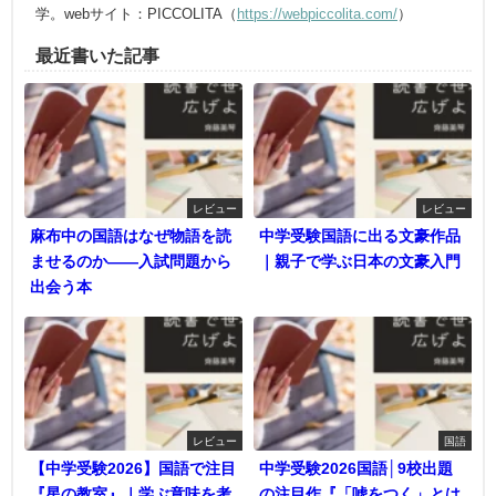
学。webサイト：PICCOLITA（
https://webpiccolita.com/
）
最近書いた記事
レビュー
レビュー
麻布中の国語はなぜ物語を読
中学受験国語に出る文豪作品
ませるのか――入試問題から
｜親子で学ぶ日本の文豪入門
出会う本
レビュー
国語
【中学受験2026】国語で注目
中学受験2026国語│9校出題
『星の教室』｜学ぶ意味を考
の注目作『「嘘をつく」とは