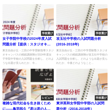
学校選び
学校選び
女子学院中学校の2024年度入試
攻玉社中学校の入試問題分析
問題分析【提供：スタジオキャ
(2016-2018年)
ンパス】
東京自由が丘・三田の中学受験指導スタジ
東京自由が丘・三田の中学受験塾スタジオ
オキャンパスの精鋭講師陣が2024年度女
キャンパスの精鋭講師陣が攻玉社中学校の
子学院中学校の入試問題を分析し、どのよ
入試問題を分析し、どのような出題が見ら
うな出題が見られたか、今...
れたか、今後どのようなこと...
レビュー
学校選び
複雑な現代社会を生き抜くため
東洋英和女学院中学部の入試問
に――鳥羽和久『君は君の人生
題分析（2016-2018年）