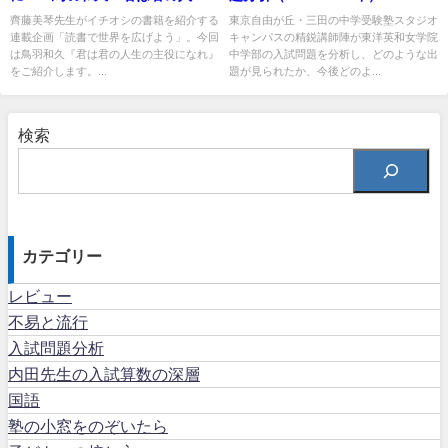
の主役になれ』
齊藤美琴先生がイチオシの書籍を紹介する
東京自由が丘・三田の中学受験塾スタジオ
連載企画「読書で世界を広げよう」。今回
キャンパスの精鋭講師陣が東洋英和女学院
は鳥羽和久『君は君の人生の主役になれ』
中学部の入試問題を分析し、どのような出
をご紹介します。...
題が見られたか、今後どのよ...
検索
カテゴリー
レビュー
不易と流行
入試問題分析
内田先生の入試算数の深層
国語
塾の小窓をのぞいたら