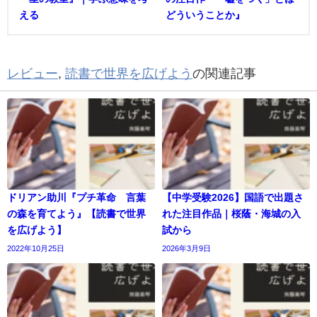
える
どういうことか』
レビュー
,
読書で世界を広げよう
の関連記事
ドリアン助川『プチ革命 言葉
【中学受験2026】国語で出題さ
の森を育てよう』【読書で世界
れた注目作品｜桜蔭・海城の入
を広げよう】
試から
2022年10月25日
2026年3月9日