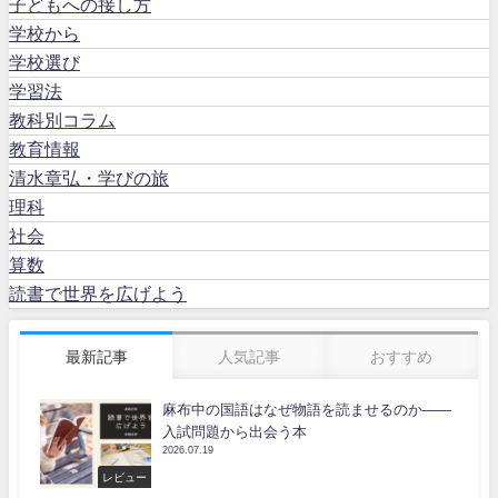
子どもへの接し方
学校から
学校選び
学習法
教科別コラム
教育情報
清水章弘・学びの旅
理科
社会
算数
読書で世界を広げよう
最新記事
人気記事
おすすめ
麻布中の国語はなぜ物語を読ませるのか――
入試問題から出会う本
2026.07.19
レビュー