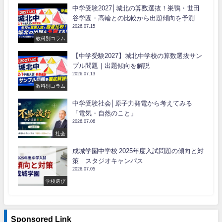
中学受験2027│城北の算数選抜！巣鴨・世田
谷学園・高輪との比較から出題傾向を予測
2026.07.15
教科別コラム
【中学受験2027】城北中学校の算数選抜サン
プル問題｜出題傾向を解説
2026.07.13
教科別コラム
中学受験社会│原子力発電から考えてみる
「電気・自然のこと」
2026.07.06
社会
成城学園中学校 2025年度入試問題の傾向と対
策｜スタジオキャンパス
2026.07.05
学校選び
Sponsored Link