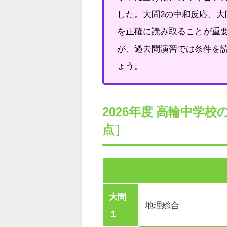
した。大問2の中和反応、大
を正確に読み取ることが重
が、過去問演習では条件を
ょう。
2026年度 高輪中学
点］
大問
地理総合
１