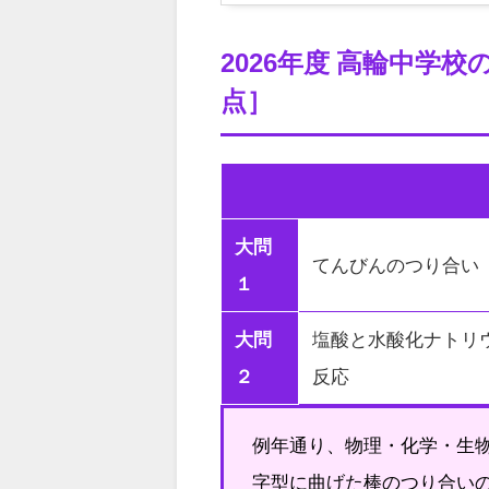
2026年度 高輪中学
点］
大問
てんびんのつり合い
１
大問
塩酸と水酸化ナトリ
２
反応
例年通り、物理・化学・生物
字型に曲げた棒のつり合い