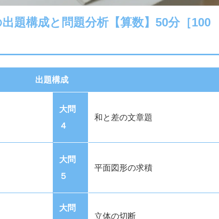
校の出題構成と問題分析【算数】50分［100
出題構成
大問
和と差の文章題
４
大問
平面図形の求積
５
大問
立体の切断