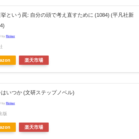
選挙という罠: 自分の頭で考え直すために (1084) (平凡社新
4)
d by
Rinker
社
azon
楽天市場
はいつか (文研ステップノベル)
d by
Rinker
出版
azon
楽天市場