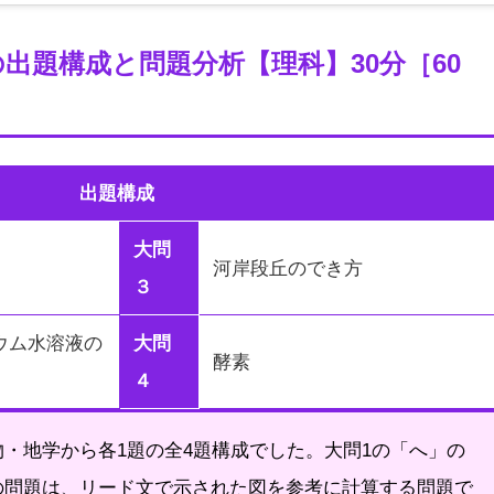
校の出題構成と問題分析【理科】30分［60
出題構成
大問
河岸段丘のでき方
３
ウム水溶液の
大問
酵素
４
・地学から各1題の全4題構成でした。大問1の「へ」の
の問題は、リード文で示された図を参考に計算する問題で