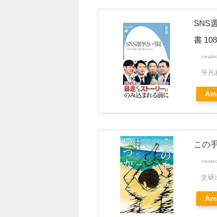
SNS
書 108
create
平凡
Am
この手
create
文研
Am