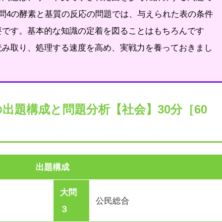
問4の酵素と基質の反応の問題では、与えられた表の条件
要です。基本的な知識の定着を図ることはもちろんです
読み取り、処理する速度を高め、実戦力を養っておきまし
校の出題構成と問題分析【社会】30分［60
出題構成
大問
公民総合
３