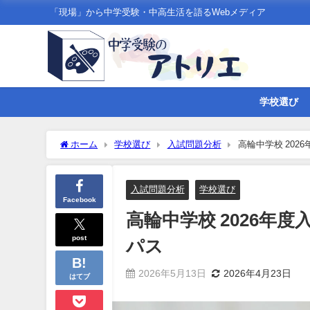
「現場」から中学受験・中高生活を語るWebメディア
学校選び
ホーム
学校選び
入試問題分析
高輪中学校 20
入試問題分析
学校選び
Facebook
高輪中学校 2026年
post
パス
2026年5月13日
2026年4月23日
はてブ