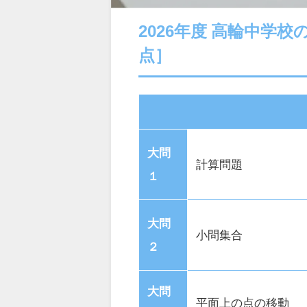
2026年度 高輪中学
点］
大問
計算問題
１
大問
小問集合
２
大問
平面上の点の移動