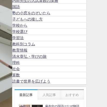
内田先生の入試算数の深層
国語
塾の小窓をのぞいたら
子どもへの接し方
学校から
学校選び
学習法
教科別コラム
教育情報
清水章弘・学びの旅
理科
社会
算数
読書で世界を広げよう
最新記事
人気記事
おすすめ
麻布中の国語はなぜ物語