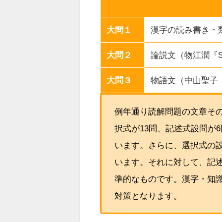
大問１
漢字の読み書き・
大問２
論説文（物江潤『
大問３
物語文（中山聖子
例年通り読解問題の文章そ
択式が13問、記述式設問が
います。さらに、選択式の
います。それに対して、記
準的なものです。漢字・知
対策となります。