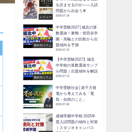
を読ませるのか――入試
問題から出会う本
2026.07.19
レビュー
中学受験2027│城北の算
数選抜！巣鴨・世田谷学
園・高輪との比較から出
題傾向を予測
教科別コラム
2026.07.15
【中学受験2027】城北
中学校の算数選抜サンプ
ル問題｜出題傾向を解説
2026.07.13
教科別コラム
中学受験社会│原子力発
電から考えてみる「電
気・自然のこと」
2026.07.06
社会
成城学園中学校 2025年
度入試問題の傾向と対策
｜スタジオキャンパス