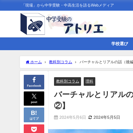
「現場」から中学受験・中高生活を語るWebメディア
学校選び
ホーム
教科別コラム
バーチャルとリアルの話（後
教科別コラム
理科
Facebook
バーチャルとリアルの
post
②】
2024年5月6日
2024年5月5日
はてブ