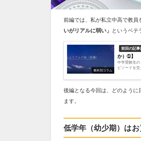
前編では、私が私立中高で教員
いがリアルに弱い」
というベテ
前回の記事
か）➀】
中学受験生の
ピソードを交
教科別コラム
後編となる今回は、どのように
ます。
低学年（幼少期）はお