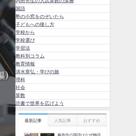
内田先生の入試算数の深層
国語
塾の小窓をのぞいたら
子どもへの接し方
学校から
学校選び
学習法
教科別コラム
教育情報
清水章弘・学びの旅
理科
社会
算数
読書で世界を広げよう
最新記事
人気記事
おすすめ
麻布中の国語はなぜ物語