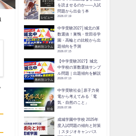
を読ませるのか――入試
問題から出会う本
2026.07.19
レビュー
強
中学受験2027│城北の算
数選抜！巣鴨・世田谷学
園・高輪との比較から出
題傾向を予測
教科別コラム
2026.07.15
【中学受験2027】城北
中学校の算数選抜サンプ
ル問題｜出題傾向を解説
2026.07.13
教科別コラム
い
中学受験社会│原子力発
電から考えてみる「電
気・自然のこと」
2026.07.06
社会
成城学園中学校 2025年
度入試問題の傾向と対策
｜スタジオキャンパス