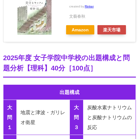
created by
Rinker
文藝春秋
Amazon
楽天市場
2025年度 女子学院中学校の出題構成と問
題分析【理科】40分［100点］
出題構成
大
大
炭酸水素ナトリウム
地震と津波・ガリレ
問
問
と炭酸ナトリウムの
オ衛星
１
３
反応