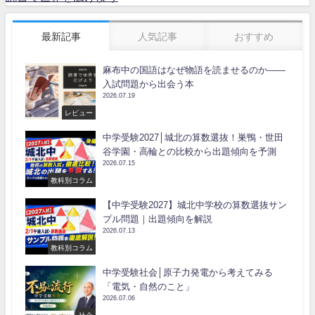
最新記事
人気記事
おすすめ
麻布中の国語はなぜ物語を読ませるのか――
入試問題から出会う本
2026.07.19
レビュー
中学受験2027│城北の算数選抜！巣鴨・世田
谷学園・高輪との比較から出題傾向を予測
2026.07.15
教科別コラム
【中学受験2027】城北中学校の算数選抜サン
プル問題｜出題傾向を解説
2026.07.13
教科別コラム
中学受験社会│原子力発電から考えてみる
「電気・自然のこと」
2026.07.06