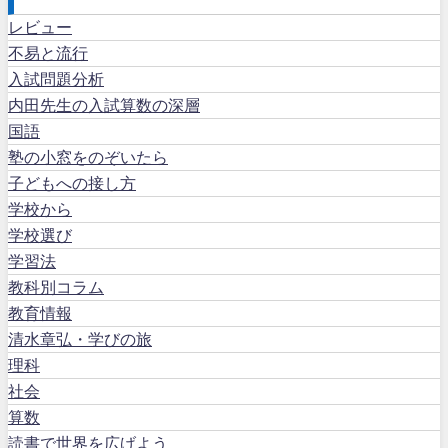
レビュー
不易と流行
入試問題分析
内田先生の入試算数の深層
国語
塾の小窓をのぞいたら
子どもへの接し方
学校から
学校選び
学習法
教科別コラム
教育情報
清水章弘・学びの旅
理科
社会
算数
読書で世界を広げよう