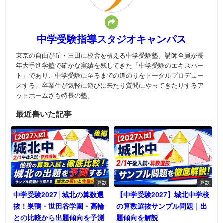
中学受験指導スタジオキャンパス
東京の自由が丘・三田に校舎を構える中学受験塾。講師全員が長
年大手進学塾で確かな実績を残してきた「中学受験のエキスパー
ト」であり、中学受験に至るまでの道のりをトータルプロデュー
スする。卒業生が気軽に遊びに来たり質問にやってきたりするア
ットホームさも特長の塾。
最近書いた記事
算数
算数
中学受験2027│城北の算数選
【中学受験2027】城北中学校
抜！巣鴨・世田谷学園・高輪
の算数選抜サンプル問題｜出
との比較から出題傾向を予測
題傾向を解説