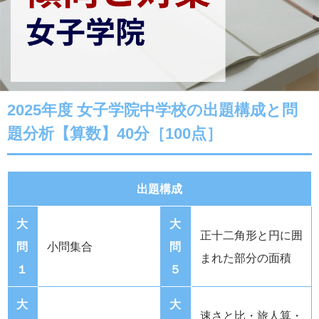
2025年度 女子学院中学校の出題構成と問
題分析【算数】40分［100点］
出題構成
大
大
正十二角形と円に囲
問
小問集合
問
まれた部分の面積
１
５
大
大
速さと比・旅人算・