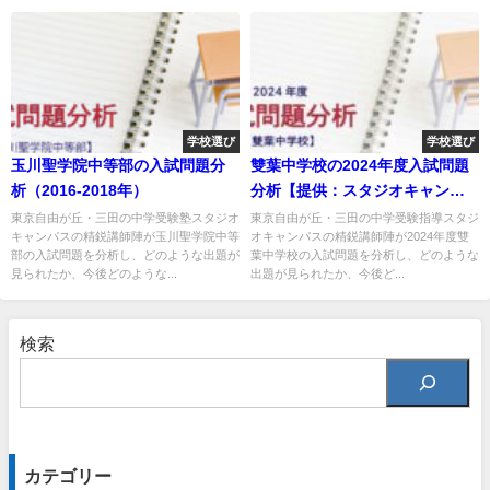
学校選び
学校選び
玉川聖学院中等部の入試問題分
雙葉中学校の2024年度入試問題
析（2016-2018年）
分析【提供：スタジオキャンパ
ス】
東京自由が丘・三田の中学受験塾スタジオ
東京自由が丘・三田の中学受験指導スタジ
キャンパスの精鋭講師陣が玉川聖学院中等
オキャンパスの精鋭講師陣が2024年度雙
部の入試問題を分析し、どのような出題が
葉中学校の入試問題を分析し、どのような
見られたか、今後どのような...
出題が見られたか、今後ど...
検索
カテゴリー