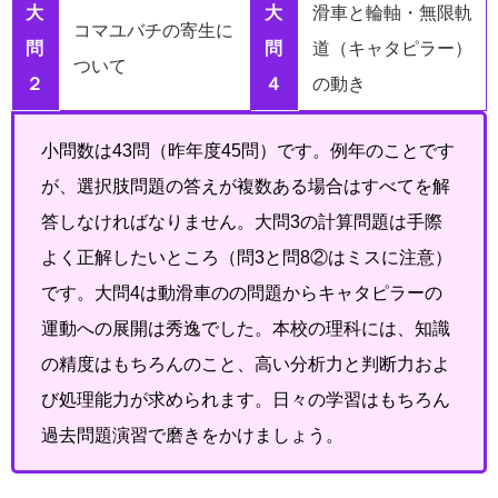
大
大
滑車と輪軸・無限軌
コマユバチの寄生に
問
問
道（キャタピラー）
ついて
２
４
の動き
小問数は43問（昨年度45問）です。例年のことです
が、選択肢問題の答えが複数ある場合はすべてを解
答しなければなりません。大問3の計算問題は手際
よく正解したいところ（問3と問8②はミスに注意）
です。大問4は動滑車のの問題からキャタピラーの
運動への展開は秀逸でした。本校の理科には、知識
の精度はもちろんのこと、高い分析力と判断力およ
び処理能力が求められます。日々の学習はもちろん
過去問題演習で磨きをかけましょう。