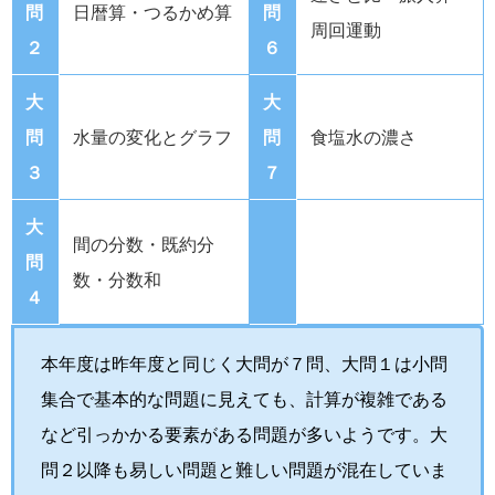
問
日暦算・つるかめ算
問
周回運動
２
６
大
大
問
水量の変化とグラフ
問
食塩水の濃さ
３
７
大
間の分数・既約分
問
数・分数和
４
本年度は昨年度と同じく大問が７問、大問１は小問
集合で基本的な問題に見えても、計算が複雑である
など引っかかる要素がある問題が多いようです。大
問２以降も易しい問題と難しい問題が混在していま