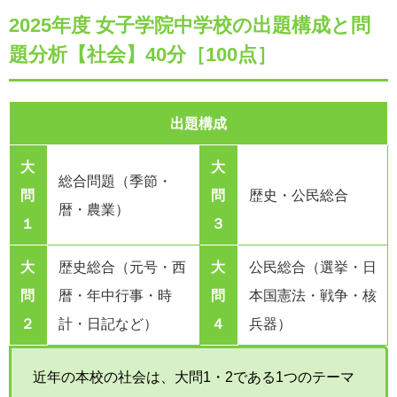
2025年度 女子学院中学校の出題構成と問
題分析【社会】40分［100点］
出題構成
大
大
総合問題（季節・
問
問
歴史・公民総合
暦・農業）
１
３
大
歴史総合（元号・西
大
公民総合（選挙・日
問
暦・年中行事・時
問
本国憲法・戦争・核
２
計・日記など）
４
兵器）
近年の本校の社会は、大問1・2である1つのテーマ