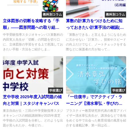
教科別コラム
教科別コラム
立体図形の切断を攻略する「手
算数の計算力をつけるために知
順」――図形問題への取り組み
っておきたい計算手法の確認(応
②
用編)
中学受験指導スタジオキャンパス算数科の
「算数ができる」と言えるようになるため
内田実人先生が「切断」の問題を切り口
に欠かせない「計算力」。技術やスピード
に、立体図形の学習をする上で意識してお
の向上だけでなく、ノートチェックをする
きたい手順・方法をご紹介しま...
際などに保護者の方が知って...
学校選び
学校選び
芝中学校 2025年度入試問題の傾
「一往復半」でアクティブ・ラ
向と対策｜スタジオキャンパス
ーニング【清水章弘・学びの
旅】
東京自由が丘・三田の中学受験指導スタジ
プラスティー教育研究所代表の教育アドバ
オキャンパスの精鋭講師陣が2025年度芝
イザー清水章弘先生が、講演会などで各地
中学校の入試問題を分析し、どのような出
をめぐる中で出会った教育現場の風景を紹
題が見られたか、今後どの...
介する連載記事、第一回は石...